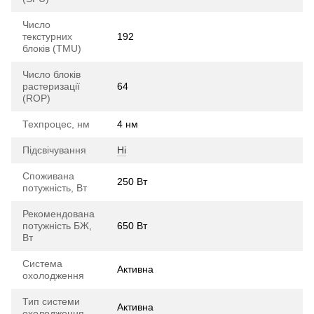
Число
текстурних
192
блоків (TMU)
Число блоків
растеризації
64
(ROP)
Техпроцес, нм
4 нм
Підсвічування
Ні
Споживана
250 Вт
потужність, Вт
Рекомендована
потужність БЖ,
650 Вт
Вт
Система
Активна
охолодження
Тип системи
Активна
охолодження