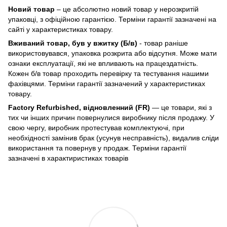
Новий товар
– це абсолютно новий товар у нерозкритій
упаковці, з офіційною гарантією. Терміни гарантії зазначені на
сайті у характеристиках товару.
Вживаний товар, був у вжитку (Б/в)
- товар раніше
використовувався, упаковка розкрита або відсутня. Може мати
ознаки експлуатації, які не впливають на працездатність.
Кожен б/в товар проходить перевірку та тестування нашими
фахівцями. Терміни гарантії зазначений у характеристиках
товару.
Factory Refurbished, відновленний (FR)
— це товари, які з
тих чи інших причин повернулися виробнику після продажу. У
свою чергу, виробник протестував комплектуючі, при
необхідності замінив брак (усунув несправність), видалив сліди
використання та повернув у продаж. Терміни гарантії
зазначені в характиристиках товарів