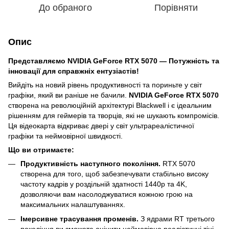
До обраного
Порівняти
Опис
Представляємо NVIDIA GeForce RTX 5070 — Потужність та
інновації для справжніх ентузіастів!
Вийдіть на новий рівень продуктивності та пориньте у світ
графіки, який ви раніше не бачили.
NVIDIA GeForce RTX 5070
створена на революційній архітектурі Blackwell і є ідеальним
рішенням для геймерів та творців, які не шукають компромісів.
Ця відеокарта відкриває двері у світ ультрареалістичної
графіки та неймовірної швидкості.
Що ви отримаєте:
Продуктивність наступного покоління.
RTX 5070
створена для того, щоб забезпечувати стабільно високу
частоту кадрів у роздільній здатності 1440p та 4K,
дозволяючи вам насолоджуватися кожною грою на
максимальних налаштуваннях.
Імерсивне трасування променів.
З ядрами RT третього
покоління ви зможете оцінити неймовірно реалістичні тіні,