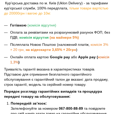
​​​​​​ Кур'єрська доставка по м. Київ (Uklon Delivery) - за тарифами
кур'єрської служби, 100% передплата,
тільки товари вартістью
до 20000грн і вагою до 10кг.
Готівкою
(комісія відсутня)
Оплата за реквізитами на розрахунковий рахунок ФОП, без
ПДВ,
комісія відсутня
(на майнери 5%)
Післяплата Новою Поштою (наложений платіж,
комісія 3%
+ 20 грн,
на відеокарти 3,65% + 20грн
)
Онлайн оплата картою
Google pay
або
Apple pay (
комісія
1,3%
)
Тривалість гарантії вказана в характеристиках товарів.
Підставою для отримання безплатного гарантійного
обслуговування є гарантійний талон де вказані: дата продажу,
строк гарантії, модель та серійний номер товару.
Порядок розгляду гарантійних випадків та процедура
передачі товару на обслуговування:
Попередній зв’язок:
Зателефонуйте за номером
067-800-88-89
та повідомте
про свій намір здати товар на гарантійне обслуговування.