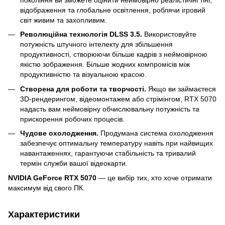
відображення та глобальне освітлення, роблячи ігровий
світ живим та захопливим.
Революційна технологія DLSS 3.5.
Використовуйте
потужність штучного інтелекту для збільшення
продуктивності, створюючи більше кадрів з неймовірною
якістю зображення. Більше жодних компромісів між
продуктивністю та візуальною красою.
Створена для роботи та творчості.
Якщо ви займаєтеся
3D-рендерингом, відеомонтажем або стрімінгом, RTX 5070
надасть вам неймовірну обчислювальну потужність та
прискорення робочих процесів.
Чудове охолодження.
Продумана система охолодження
забезпечує оптимальну температуру навіть при найвищих
навантаженнях, гарантуючи стабільність та тривалий
термін служби вашої відеокарти.
NVIDIA GeForce RTX 5070
— це вибір тих, хто хоче отримати
максимум від свого ПК.
Характеристики