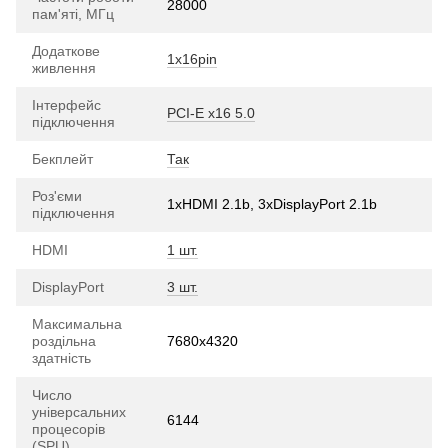
28000
пам'яті, МГц
Додаткове
1х16pin
живлення
Інтерфейс
PCI-E х16 5.0
підключення
Бекплейт
Так
Роз'єми
1xHDMI 2.1b, 3хDisplayPort 2.1b
підключення
HDMI
1 шт.
DisplayPort
3 шт.
Максимальна
роздільна
7680x4320
здатність
Число
універсальних
6144
процесорів
(SPU)