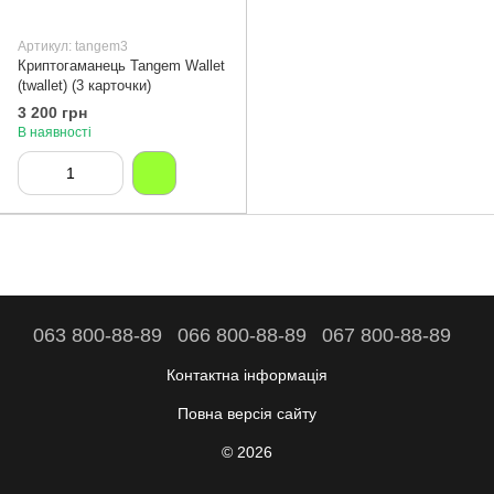
Артикул: tangem3
Криптогаманець Tangem Wallet
(twallet) (3 карточки)
3 200 грн
В наявності
063 800-88-89
066 800-88-89
067 800-88-89
Контактна інформація
Повна версія сайту
© 2026