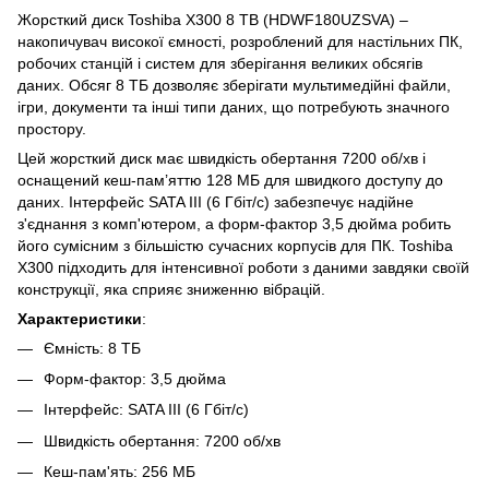
Жорсткий диск Toshiba X300 8 TB (HDWF180UZSVA) –
накопичувач високої ємності, розроблений для настільних ПК,
робочих станцій і систем для зберігання великих обсягів
даних. Обсяг 8 ТБ дозволяє зберігати мультимедійні файли,
ігри, документи та інші типи даних, що потребують значного
простору.
Цей жорсткий диск має швидкість обертання 7200 об/хв і
оснащений кеш-пам’яттю 128 МБ для швидкого доступу до
даних. Інтерфейс SATA III (6 Гбіт/с) забезпечує надійне
з'єднання з комп'ютером, а форм-фактор 3,5 дюйма робить
його сумісним з більшістю сучасних корпусів для ПК. Toshiba
X300 підходить для інтенсивної роботи з даними завдяки своїй
конструкції, яка сприяє зниженню вібрацій.
Характеристики
:
Ємність: 8 ТБ
Форм-фактор: 3,5 дюйма
Інтерфейс: SATA III (6 Гбіт/с)
Швидкість обертання: 7200 об/хв
Кеш-пам'ять: 256 МБ