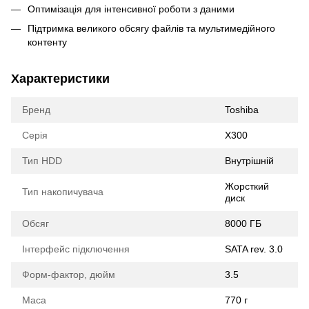
Оптимізація для інтенсивної роботи з даними
Підтримка великого обсягу файлів та мультимедійного
контенту
Характеристики
Бренд
Toshiba
Серія
X300
Тип HDD
Внутрішній
Жорсткий
Тип накопичувача
диск
Обсяг
8000 ГБ
Інтерфейс підключення
SATA rev. 3.0
Форм-фактор, дюйм
3.5
Маса
770 г