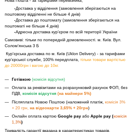
Нова Пошта - за тарифами перевізника,
-
Доставка у відділення (замовлення зберігаються на
поштовому відділенні не більше 4 днів)
-
Доставка до поштомату (замовлення зберігаються на
поштоматі не більше 4 днів)
-
Адресна доставка кур’єром по всій території України
Самовиві: тільки по попередній домовленності. м. Київ. Вул.
Солом'янська 3 Б
​​​​​​ Кур'єрська доставка по м. Київ (Uklon Delivery) - за тарифами
кур'єрської служби, 100% передплата,
тільки товари вартістью
до 20000грн і вагою до 10кг.
Готівкою
(комісія відсутня)
Оплата за реквізитами на розрахунковий рахунок ФОП, без
ПДВ,
комісія відсутня
(на майнери 5%)
Післяплата Новою Поштою (наложений платіж,
комісія 3%
+ 20 грн,
на відеокарти 3,65% + 20грн
)
Онлайн оплата картою
Google pay
або
Apple pay (
комісія
1,3%
)
Тривалість гарантії вказана в характеристиках товарів.