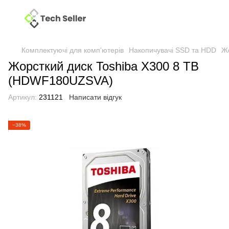
Комплектуючі для комп'ютерів
Накопичувачі SSD та HDD
Жо
Жорсткий диск Toshiba X300 8 TB
(HDWF180UZSVA)
Артикул:
231121
Написати відгук
−38%