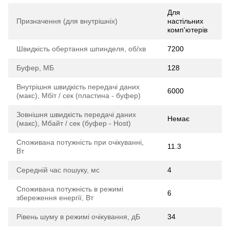
Для
Призначення (для внутрішніх)
настільних
комп'ютерів
Швидкість обертання шпинделя, об/хв
7200
Буфер, МБ
128
Внутрішня швидкість передачі даних
6000
(макс), Мбіт / сек (пластина - буфер)
Зовнішня швидкість передачі даних
Немає
(макс), Мбайт / сек (буфер - Host)
Споживана потужність при очікуванні,
11.3
Вт
Середній час пошуку, мс
4
Споживана потужність в режимі
6
збереження енергії, Вт
Рівень шуму в режимі очікування, дБ
34