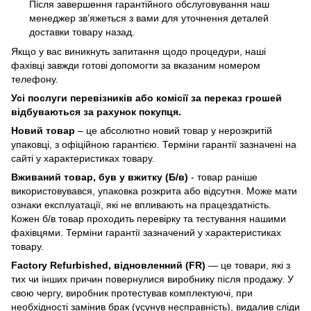
Після завершення гарантійного обслуговування наш
менеджер зв’яжеться з вами для уточнення деталей
доставки товару назад.
Якщо у вас виникнуть запитання щодо процедури, наші
фахівці завжди готові допомогти за вказаним номером
телефону.
Усі послуги перевізників або комісії за переказ грошей
відбуваються за рахунок покупця.
Новий товар
– це абсолютно новий товар у нерозкритій
упаковці, з офіційною гарантією. Терміни гарантії зазначені на
сайті у характеристиках товару.
Вживаний товар, був у вжитку (Б/в)
- товар раніше
використовувався, упаковка розкрита або відсутня. Може мати
ознаки експлуатації, які не впливають на працездатність.
Кожен б/в товар проходить перевірку та тестування нашими
фахівцями. Терміни гарантії зазначений у характеристиках
товару.
Factory Refurbished, відновленний (FR)
— це товари, які з
тих чи інших причин повернулися виробнику після продажу. У
свою чергу, виробник протестував комплектуючі, при
необхідності замінив брак (усунув несправність), видалив сліди