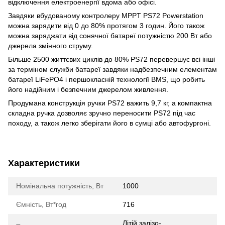
відключення електроенергії вдома або офісі.
Завдяки вбудованому контролеру MPPT PS72 Powerstation
можна зарядити від 0 до 80% протягом 3 годин. Його також
можна заряджати від сонячної батареї потужністю 200 Вт або
джерела змінного струму.
Більше 2500 життєвих циклів до 80% PS72 перевершує всі інші
за терміном служби батареї завдяки надбезпечним елементам
батареї LiFePO4 і першокласній технології BMS, що робить
його надійним і безпечним джерелом живлення.
Продумана конструкція ручки PS72 важить 9,7 кг, а компактна
складна ручка дозволяє зручно переносити PS72 під час
походу, а також легко зберігати його в сумці або автофургоні.
Характеристики
Номінальна потужність, Вт
1000
Ємність, Вт*год
716
Літій залізо-