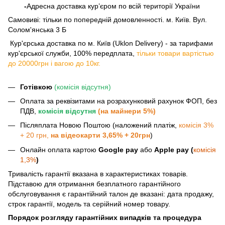
-
Адресна доставка кур’єром по всій території України
Самовиві: тільки по попередній домовленності. м. Київ. Вул.
Солом'янська 3 Б
​​​​​​ Кур'єрська доставка по м. Київ (Uklon Delivery) - за тарифами
кур'єрської служби, 100% передплата,
тільки товари вартістью
до 20000грн і вагою до 10кг.
Готівкою
(комісія відсутня)
Оплата за реквізитами на розрахунковий рахунок ФОП, без
ПДВ,
комісія відсутня
(на майнери 5%)
Післяплата Новою Поштою (наложений платіж,
комісія 3%
+ 20 грн,
на відеокарти 3,65% + 20грн
)
Онлайн оплата картою
Google pay
або
Apple pay (
комісія
1,3%
)
Тривалість гарантії вказана в характеристиках товарів.
Підставою для отримання безплатного гарантійного
обслуговування є гарантійний талон де вказані: дата продажу,
строк гарантії, модель та серійний номер товару.
Порядок розгляду гарантійних випадків та процедура