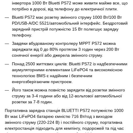
інвертора 1000 Вт Bluetti PS72 може живити майже все, що
потрібно в дорозі, від телефону до електричної плити.
Bluetti PS72 має розетку змінного струму 1000 Вт/100 Вт
PD/USB-A/DC 5521/автомобільний інтерфейс. Бездротовий
зарядний пристрій потужністю 15 Вт полегшує зарядку
телефону.
Завдяки вбудованому контролеру MPPT PS72 можна
заряджати від 0 до 80% протягом 3 годин через 200 Вт
сонячної енергії або джерела змінного струму.
Понад 2500 життєвих циклів: Bluetti PS72 із надбезпечними
акумуляторними елементами LiFePO4 та високоякісною
технологією BMS є надійним і безпечним
енергозберігаючим пристроєм.
Його також можна повністю зарядити від розетки змінного
струму за 3-4 години або від 12-вольтової автомобільної
розетки за 7-8 годин.
Портативна зарядна станція BLUETTI PS72 потужністю 1000
Вт має LiFePO4 батарею ємністю 716 Вт/год з виходом
змінного струму (220-224 В) і постійного струму, портативна
електростанція підходить для кемпінгу, подорожей та під час