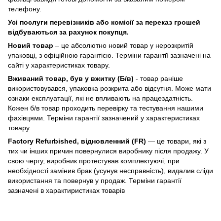
телефону.
Усі послуги перевізників або комісії за переказ грошей
відбуваються за рахунок покупця.
Новий товар
– це абсолютно новий товар у нерозкритій
упаковці, з офіційною гарантією. Терміни гарантії зазначені на
сайті у характеристиках товару.
Вживаний товар, був у вжитку (Б/в)
- товар раніше
використовувався, упаковка розкрита або відсутня. Може мати
ознаки експлуатації, які не впливають на працездатність.
Кожен б/в товар проходить перевірку та тестування нашими
фахівцями. Терміни гарантії зазначений у характеристиках
товару.
Factory Refurbished, відновленний (FR)
— це товари, які з
тих чи інших причин повернулися виробнику після продажу. У
свою чергу, виробник протестував комплектуючі, при
необхідності замінив брак (усунув несправність), видалив сліди
використання та повернув у продаж. Терміни гарантії
зазначені в характиристиках товарів