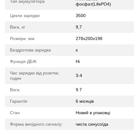
Тип акумулятора
фосфат(LifePO4)
Цикли зарядки
3500
Вага, кг
9,7
Розміри, мм
278x200x198
Бездротова зарядка
є
Функція ДБЖ
Ні
Час зарядки від розетки,
3-4
годин
Вага:
9.7
Гарантія
6 місяців
Стан
Новий в упаковці
Форма вихідного сигналу:
чиста синусоїда