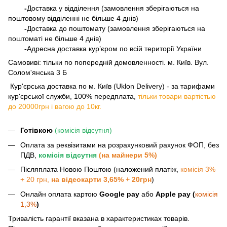
-
Доставка у відділення (замовлення зберігаються на
поштовому відділенні не більше 4 днів)
-
Доставка до поштомату (замовлення зберігаються на
поштоматі не більше 4 днів)
-
Адресна доставка кур’єром по всій території України
Самовиві: тільки по попередній домовленності. м. Київ. Вул.
Солом'янська 3 Б
​​​​​​ Кур'єрська доставка по м. Київ (Uklon Delivery) - за тарифами
кур'єрської служби, 100% передплата,
тільки товари вартістью
до 20000грн і вагою до 10кг.
Готівкою
(комісія відсутня)
Оплата за реквізитами на розрахунковий рахунок ФОП, без
ПДВ,
комісія відсутня
(на майнери 5%)
Післяплата Новою Поштою (наложений платіж,
комісія 3%
+ 20 грн,
на відеокарти 3,65% + 20грн
)
Онлайн оплата картою
Google pay
або
Apple pay (
комісія
1,3%
)
Тривалість гарантії вказана в характеристиках товарів.