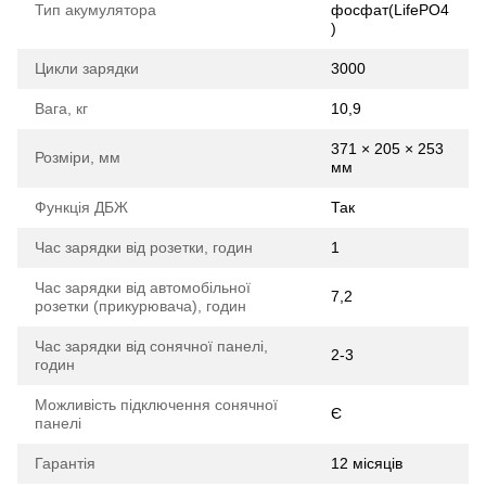
Тип акумулятора
фосфат(LifePO4
)
Цикли зарядки
3000
Вага, кг
10,9
371 × 205 × 253
Розміри, мм
мм
Функція ДБЖ
Так
Час зарядки від розетки, годин
1
Час зарядки від автомобільної
7,2
розетки (прикурювача), годин
Час зарядки від сонячної панелі,
2-3
годин
Можливість підключення сонячної
Є
панелі
Гарантія
12 місяців