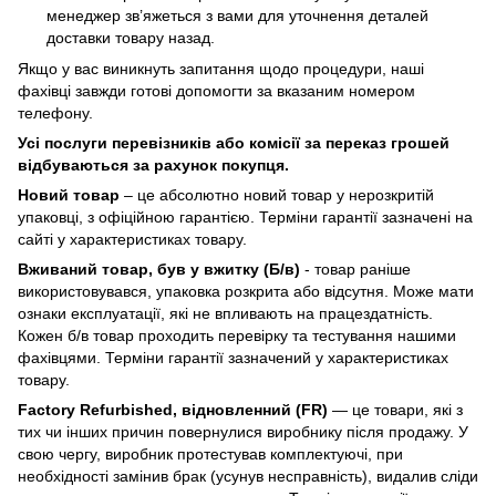
менеджер зв’яжеться з вами для уточнення деталей
доставки товару назад.
Якщо у вас виникнуть запитання щодо процедури, наші
фахівці завжди готові допомогти за вказаним номером
телефону.
Усі послуги перевізників або комісії за переказ грошей
відбуваються за рахунок покупця.
Новий товар
– це абсолютно новий товар у нерозкритій
упаковці, з офіційною гарантією. Терміни гарантії зазначені на
сайті у характеристиках товару.
Вживаний товар, був у вжитку (Б/в)
- товар раніше
використовувався, упаковка розкрита або відсутня. Може мати
ознаки експлуатації, які не впливають на працездатність.
Кожен б/в товар проходить перевірку та тестування нашими
фахівцями. Терміни гарантії зазначений у характеристиках
товару.
Factory Refurbished, відновленний (FR)
— це товари, які з
тих чи інших причин повернулися виробнику після продажу. У
свою чергу, виробник протестував комплектуючі, при
необхідності замінив брак (усунув несправність), видалив сліди