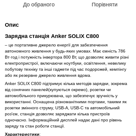
До обраного
Порівняти
Опис
Зарядна станція Anker SOLIX C800
– це портативне джерело енергії для забезпечення
автономного живлення у будь-яких умовах. Має ємність 786
Вт·год і потужність інвертора 800 Вт, що дозволяє живити різні
електропристрої, включаючи ноутбуки, освітлення, невелику
побутову техніку та інші гаджети під час подорожей, кемпінгу
або як резервне джерело живлення вдома.
Anker SOLIX C800 підтримує кілька методів зарядки, зокрема
від сонячних панелей(купуються окремо), розетки чи
автомобільного прикурювача, що забезпечує зручність у
використанні. Оснащена різноманітними портами, такими як
розетки змінного струму, USB-A, USB-C та автомобільний
роз'єм, станція дозволяє заряджати кілька пристроїв
одночасно. Інформаційний дисплей надає дані про рівень
заряду та стан роботи станції.
Характеристики
: