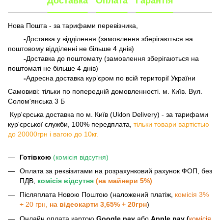
Доставка
Оплата
Гарантія
Нова Пошта - за тарифами перевізника,
-
Доставка у відділення (замовлення зберігаються на
поштовому відділенні не більше 4 днів)
-
Доставка до поштомату (замовлення зберігаються на
поштоматі не більше 4 днів)
-
Адресна доставка кур’єром по всій території України
Самовиві: тільки по попередній домовленності. м. Київ. Вул.
Солом'янська 3 Б
​​​​​​ Кур'єрська доставка по м. Київ (Uklon Delivery) - за тарифами
кур'єрської служби, 100% передплата,
тільки товари вартістью
до 20000грн і вагою до 10кг.
Готівкою
(комісія відсутня)
Оплата за реквізитами на розрахунковий рахунок ФОП, без
ПДВ,
комісія відсутня
(на майнери 5%)
Післяплата Новою Поштою (наложений платіж,
комісія 3%
+ 20 грн,
на відеокарти 3,65% + 20грн
)
Онлайн оплата картою
Google pay
або
Apple pay (
комісія