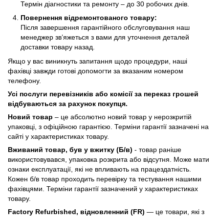
Термін діагностики та ремонту – до 30 робочих днів.
Повернення відремонтованого товару:
Після завершення гарантійного обслуговування наш
менеджер зв’яжеться з вами для уточнення деталей
доставки товару назад.
Якщо у вас виникнуть запитання щодо процедури, наші
фахівці завжди готові допомогти за вказаним номером
телефону.
Усі послуги перевізників або комісії за переказ грошей
відбуваються за рахунок покупця.
Новий товар
– це абсолютно новий товар у нерозкритій
упаковці, з офіційною гарантією. Терміни гарантії зазначені на
сайті у характеристиках товару.
Вживаний товар, був у вжитку (Б/в)
- товар раніше
використовувався, упаковка розкрита або відсутня. Може мати
ознаки експлуатації, які не впливають на працездатність.
Кожен б/в товар проходить перевірку та тестування нашими
фахівцями. Терміни гарантії зазначений у характеристиках
товару.
Factory Refurbished, відновленний (FR)
— це товари, які з