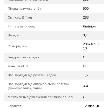
Пікова потужність, Вт
500
Ємність, Вт*год
288
Тип акумулятора
Літій-іон
Вага, кг
3,4
206x165x1
Розміри, мм
10
Бездротова зарядка
Є
Функція ДБЖ
Ні
Час зарядки від розетки, годин
1,5
Час зарядки від автомобільної розетки
3-4
(прикурювача), годин
Можливість підключення сонячної панелі
Є
Гарантія
12 місяців