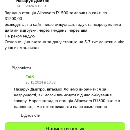
Назарук Дмитро
14.11.2024 в 12:31
Зарядна станція Allpowers R1500 замовив на сайті по
31200,00
розводять , на сайті пише очікується, годують незрозумілими
датами відгрузки, через тиждень, через два.
Не рекомендую
Основне ціна вказана за дану станцію на 5-7 тис дешевше ніж
у інших магазинах
Відповісти
Гліб
20.11.2024 в 16:52
Назарук Дмитро, вітаємо! Хочемо вибачитися за
незручності, які могли виникнути під час очікування
товару. Наразі зарядна станція Allpowers R1500 вже є в
наявності, і ми готові виконати ваше замовлення.
Відповісти
Написати відгук