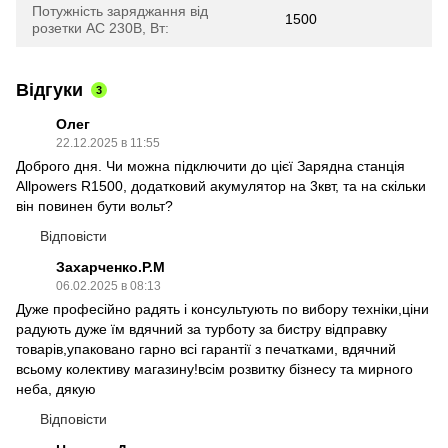
Потужність заряджання від
1500
розетки AC 230В, Вт:
Відгуки
3
Олег
22.12.2025 в 11:55
Доброго дня. Чи можна підключити до цієї Зарядна станція
Allpowers R1500, додатковий акумулятор на 3квт, та на скільки
він повинен бути вольт?
Відповісти
Захарченко.Р.М
06.02.2025 в 08:13
Дуже професійно радять і консультують по вибору техніки,ціни
радують дуже їм вдячний за турботу за бистру відправку
товарів,упаковано гарно всі гарантії з печатками, вдячний
всьому колективу магазину!всім розвитку бізнесу та мирного
неба, дякую
Відповісти