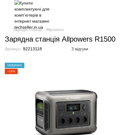
Зарядні станції
Allpowers
Зарядна станція Allpowers R1500
Артикул:
92213118
3 відгуки
НОВИНКА
−16%