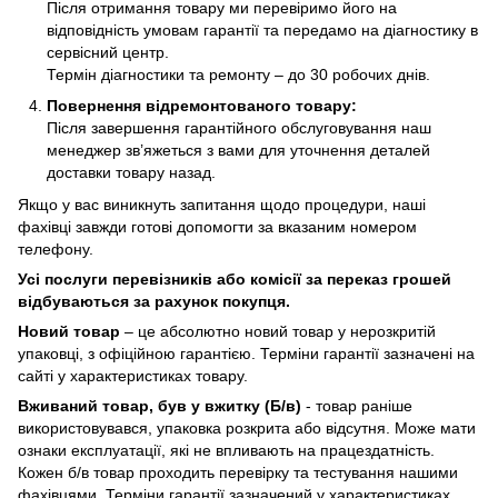
Після отримання товару ми перевіримо його на
відповідність умовам гарантії та передамо на діагностику в
сервісний центр.
Термін діагностики та ремонту – до 30 робочих днів.
Повернення відремонтованого товару:
Після завершення гарантійного обслуговування наш
менеджер зв’яжеться з вами для уточнення деталей
доставки товару назад.
Якщо у вас виникнуть запитання щодо процедури, наші
фахівці завжди готові допомогти за вказаним номером
телефону.
Усі послуги перевізників або комісії за переказ грошей
відбуваються за рахунок покупця.
Новий товар
– це абсолютно новий товар у нерозкритій
упаковці, з офіційною гарантією. Терміни гарантії зазначені на
сайті у характеристиках товару.
Вживаний товар, був у вжитку (Б/в)
- товар раніше
використовувався, упаковка розкрита або відсутня. Може мати
ознаки експлуатації, які не впливають на працездатність.
Кожен б/в товар проходить перевірку та тестування нашими
фахівцями. Терміни гарантії зазначений у характеристиках