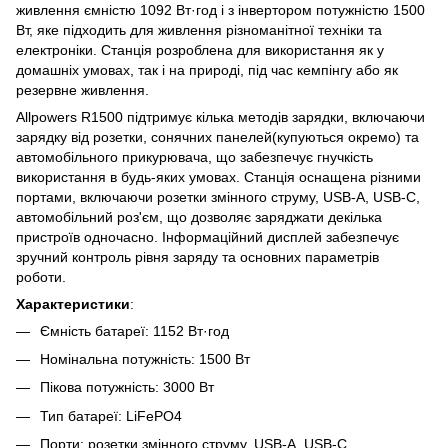
живлення ємністю 1092 Вт·год і з інвертором потужністю 1500
Вт, яке підходить для живлення різноманітної техніки та
електроніки. Станція розроблена для використання як у
домашніх умовах, так і на природі, під час кемпінгу або як
резервне живлення.
Allpowers R1500 підтримує кілька методів зарядки, включаючи
зарядку від розетки, сонячних панелей(купуються окремо) та
автомобільного прикурювача, що забезпечує гнучкість
використання в будь-яких умовах. Станція оснащена різними
портами, включаючи розетки змінного струму, USB-A, USB-C,
автомобільний роз'єм, що дозволяє заряджати декілька
пристроїв одночасно. Інформаційний дисплей забезпечує
зручний контроль рівня заряду та основних параметрів
роботи.
Характеристики
:
Ємність батареї: 1152 Вт·год
Номінальна потужність: 1500 Вт
Пікова потужність: 3000 Вт
Тип батареї: LiFePO4
Порти: розетки змінного струму, USB-A, USB-C,