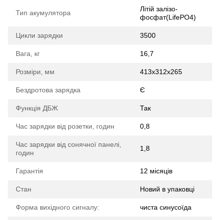
Літій залізо-
Тип акумулятора
фосфат(LifePO4)
Цикли зарядки
3500
Вага, кг
16,7
Розміри, мм
413x312x265
Бездротова зарядка
Є
Функція ДБЖ
Так
Час зарядки від розетки, годин
0,8
Час зарядки від сонячної панелі,
1,8
годин
Гарантія
12 місяців
Стан
Новий в упаковці
Форма вихідного сигналу:
чиста синусоїда