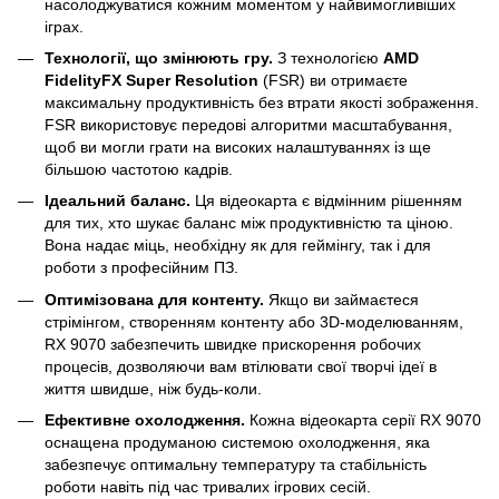
насолоджуватися кожним моментом у найвимогливіших
іграх.
Технології, що змінюють гру.
З технологією
AMD
FidelityFX Super Resolution
(FSR) ви отримаєте
максимальну продуктивність без втрати якості зображення.
FSR використовує передові алгоритми масштабування,
щоб ви могли грати на високих налаштуваннях із ще
більшою частотою кадрів.
Ідеальний баланс.
Ця відеокарта є відмінним рішенням
для тих, хто шукає баланс між продуктивністю та ціною.
Вона надає міць, необхідну як для геймінгу, так і для
роботи з професійним ПЗ.
Оптимізована для контенту.
Якщо ви займаєтеся
стрімінгом, створенням контенту або 3D-моделюванням,
RX 9070 забезпечить швидке прискорення робочих
процесів, дозволяючи вам втілювати свої творчі ідеї в
життя швидше, ніж будь-коли.
Ефективне охолодження.
Кожна відеокарта серії RX 9070
оснащена продуманою системою охолодження, яка
забезпечує оптимальну температуру та стабільність
роботи навіть під час тривалих ігрових сесій.