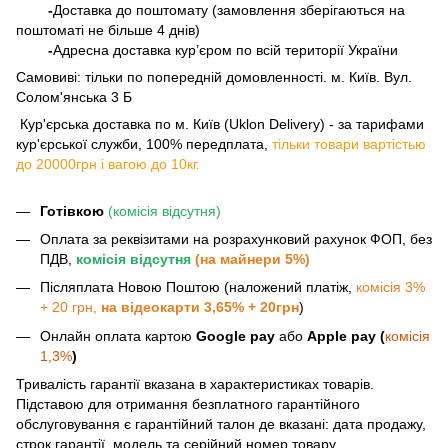
-
Доставка до поштомату (замовлення зберігаються на
поштоматі не більше 4 днів)
-
Адресна доставка кур’єром по всій території України
Самовиві: тільки по попередній домовленності. м. Київ. Вул.
Солом'янська 3 Б
​​​​​​ Кур'єрська доставка по м. Київ (Uklon Delivery) - за тарифами
кур'єрської служби, 100% передплата,
тільки товари вартістью
до 20000грн і вагою до 10кг.
Готівкою
(комісія відсутня)
Оплата за реквізитами на розрахунковий рахунок ФОП, без
ПДВ,
комісія відсутня
(на майнери 5%)
Післяплата Новою Поштою (наложений платіж,
комісія 3%
+ 20 грн,
на відеокарти 3,65% + 20грн
)
Онлайн оплата картою
Google pay
або
Apple pay (
комісія
1,3%
)
Тривалість гарантії вказана в характеристиках товарів.
Підставою для отримання безплатного гарантійного
обслуговування є гарантійний талон де вказані: дата продажу,
строк гарантії, модель та серійний номер товару.