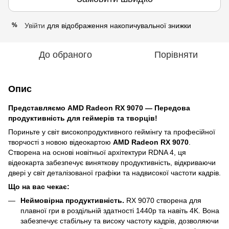
Увійти
для відображення накопичувальної знижки
%
До обраного
Порівняти
Опис
Представляємо AMD Radeon RX 9070 — Передова
продуктивність для геймерів та творців!
Пориньте у світ високопродуктивного геймінгу та професійної
творчості з новою відеокартою
AMD Radeon RX 9070
.
Створена на основі новітньої архітектури RDNA 4, ця
відеокарта забезпечує виняткову продуктивність, відкриваючи
двері у світ деталізованої графіки та надвисокої частоти кадрів.
Що на вас чекає:
Неймовірна продуктивність.
RX 9070 створена для
плавної гри в роздільній здатності 1440p та навіть 4K. Вона
забезпечує стабільну та високу частоту кадрів, дозволяючи