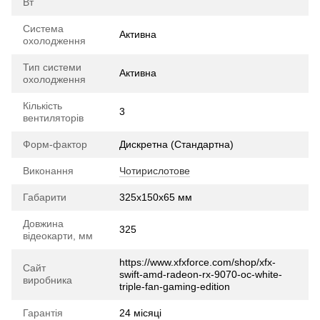
Вт
Система
Активна
охолодження
Тип системи
Активна
охолодження
Кількість
3
вентиляторів
Форм-фактор
Дискретна (Стандартна)
Виконання
Чотирислотове
Габарити
325x150x65 мм
Довжина
325
відеокарти, мм
https://www.xfxforce.com/shop/xfx-
Сайт
swift-amd-radeon-rx-9070-oc-white-
виробника
triple-fan-gaming-edition
Гарантія
24 місяці