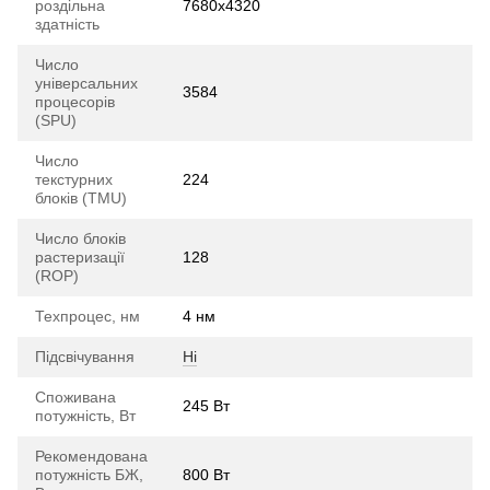
роздільна
7680x4320
здатність
Число
універсальних
3584
процесорів
(SPU)
Число
текстурних
224
блоків (TMU)
Число блоків
растеризації
128
(ROP)
Техпроцес, нм
4 нм
Підсвічування
Ні
Споживана
245 Вт
потужність, Вт
Рекомендована
потужність БЖ,
800 Вт