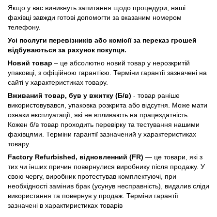
Якщо у вас виникнуть запитання щодо процедури, наші
фахівці завжди готові допомогти за вказаним номером
телефону.
Усі послуги перевізників або комісії за переказ грошей
відбуваються за рахунок покупця.
Новий товар
– це абсолютно новий товар у нерозкритій
упаковці, з офіційною гарантією. Терміни гарантії зазначені на
сайті у характеристиках товару.
Вживаний товар, був у вжитку (Б/в)
- товар раніше
використовувався, упаковка розкрита або відсутня. Може мати
ознаки експлуатації, які не впливають на працездатність.
Кожен б/в товар проходить перевірку та тестування нашими
фахівцями. Терміни гарантії зазначений у характеристиках
товару.
Factory Refurbished, відновленний (FR)
— це товари, які з
тих чи інших причин повернулися виробнику після продажу. У
свою чергу, виробник протестував комплектуючі, при
необхідності замінив брак (усунув несправність), видалив сліди
використання та повернув у продаж. Терміни гарантії
зазначені в характиристиках товарів