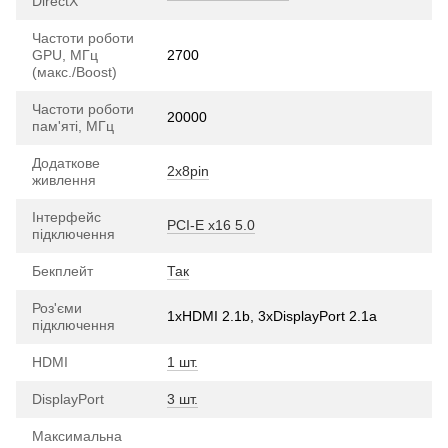
DirectX
Частоти роботи
GPU, МГц
2700
(макс./Boost)
Частоти роботи
20000
пам'яті, МГц
Додаткове
2x8pin
живлення
Інтерфейс
PCI-E х16 5.0
підключення
Бекплейт
Так
Роз'єми
1xHDMI 2.1b, 3xDisplayPort 2.1a
підключення
HDMI
1 шт.
DisplayPort
3 шт.
Максимальна