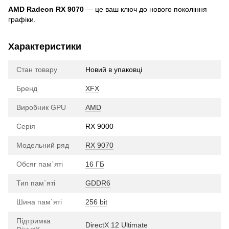
AMD Radeon RX 9070
— це ваш ключ до нового покоління
графіки.
Характеристики
Стан товару
Новий в упаковці
Бренд
XFX
Виробник GPU
AMD
Серія
RX 9000
Модельний ряд
RX 9070
Обсяг пам`яті
16 ГБ
Тип пам`яті
GDDR6
Шина пам`яті
256 bit
Підтримка
DirectX 12 Ultimate