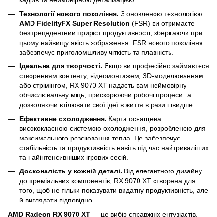
Технології нового покоління.
З оновленою технологією
AMD FidelityFX Super Resolution
(FSR) ви отримаєте
безпрецедентний приріст продуктивності, зберігаючи при
цьому найвищу якість зображення. FSR нового покоління
забезпечує приголомшливу чіткість та плавність.
Ідеальна для творчості.
Якщо ви професійно займаєтеся
створенням контенту, відеомонтажем, 3D-моделюванням
або стрімінгом, RX 9070 XT надасть вам неймовірну
обчислювальну міць, прискорюючи робочі процеси та
дозволяючи втілювати свої ідеї в життя в рази швидше.
Ефективне охолодження.
Карта оснащена
висококласною системою охолодження, розробленою для
максимального розсіювання тепла. Це забезпечує
стабільність та продуктивність навіть під час найтриваліших
та найінтенсивніших ігрових сесій.
Досконалість у кожній деталі.
Від елегантного дизайну
до преміальних компонентів, RX 9070 XT створена для
того, щоб не тільки показувати видатну продуктивність, але
й виглядати відповідно.
AMD Radeon RX 9070 XT
— це вибір справжніх ентузіастів,