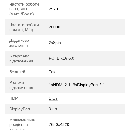
Частоти роботи
GPU, МГц
2970
(макс./Boost)
Частоти роботи
20000
пам'яті, МГц
Додаткове
2x8pin
живлення
Інтерфейс
PCI-E х16 5.0
підключення
Бекплейт
Так
Роз'єми
1xHDMI 2.1, 3xDisplayPort 2.1
підключення
HDMI
1 шт.
DisplayPort
3 шт.
Максимальна
роздільна
7680x4320
здатність