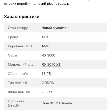
готових перейти на новий рівень графіки.
Характеристики
Стан товару
Новий в упаковці
Бренд
XFX
Виробник GPU
AMD
Серія
RX 9000
Модельний ряд
RX 9070 XT
Обсяг пам`яті
16 ГБ
Тип пам`яті
GDDR6
Шина пам`яті
256 bit
Підтримка
DirectX 12 Ultimate
DirectX