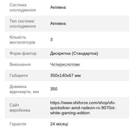
Система
Активна
охолодження
Тип системи
Активна
охолодження
Кількість
3
вентиляторів
Форм-фактор
Дискретна (Стандартна)
Виконання
Чотирислотове
Габарити
350x140x67 мм
Довжина
350
відеокарти, мм
https://www.xfxforce.com/shop/xfx-
Сайт
quicksilver-amd-radeon-rx-9070xt-
виробника
white-gaming-edition
Гарантія
24 місяці