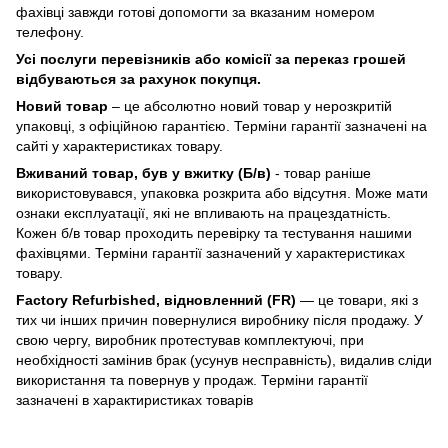
фахівці завжди готові допомогти за вказаним номером
телефону.
Усі послуги перевізників або комісії за переказ грошей
відбуваються за рахунок покупця.
Новий товар
– це абсолютно новий товар у нерозкритій
упаковці, з офіційною гарантією. Терміни гарантії зазначені на
сайті у характеристиках товару.
Вживаний товар, був у вжитку (Б/в)
- товар раніше
використовувався, упаковка розкрита або відсутня. Може мати
ознаки експлуатації, які не впливають на працездатність.
Кожен б/в товар проходить перевірку та тестування нашими
фахівцями. Терміни гарантії зазначений у характеристиках
товару.
Factory Refurbished, відновленний (FR)
— це товари, які з
тих чи інших причин повернулися виробнику після продажу. У
свою чергу, виробник протестував комплектуючі, при
необхідності замінив брак (усунув несправність), видалив сліди
використання та повернув у продаж. Терміни гарантії
зазначені в характиристиках товарів