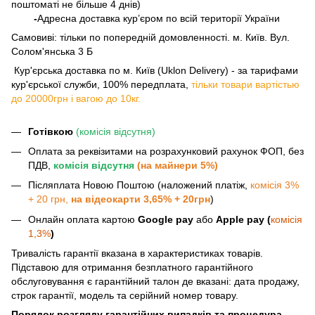
поштоматі не більше 4 днів)
-
Адресна доставка кур’єром по всій території України
Самовиві: тільки по попередній домовленності. м. Київ. Вул.
Солом'янська 3 Б
​​​​​​ Кур'єрська доставка по м. Київ (Uklon Delivery) - за тарифами
кур'єрської служби, 100% передплата,
тільки товари вартістью
до 20000грн і вагою до 10кг.
Готівкою
(комісія відсутня)
Оплата за реквізитами на розрахунковий рахунок ФОП, без
ПДВ,
комісія відсутня
(на майнери 5%)
Післяплата Новою Поштою (наложений платіж,
комісія 3%
+ 20 грн,
на відеокарти 3,65% + 20грн
)
Онлайн оплата картою
Google pay
або
Apple pay (
комісія
1,3%
)
Тривалість гарантії вказана в характеристиках товарів.
Підставою для отримання безплатного гарантійного
обслуговування є гарантійний талон де вказані: дата продажу,
строк гарантії, модель та серійний номер товару.
Порядок розгляду гарантійних випадків та процедура