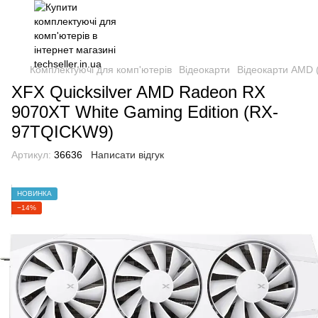
Комплектуючі для комп'ютерів
Відеокарти
Відеокарти AMD 
XFX Quicksilver AMD Radeon RX
9070XT White Gaming Edition (RX-
97TQICKW9)
Артикул:
36636
Написати відгук
НОВИНКА
−14%