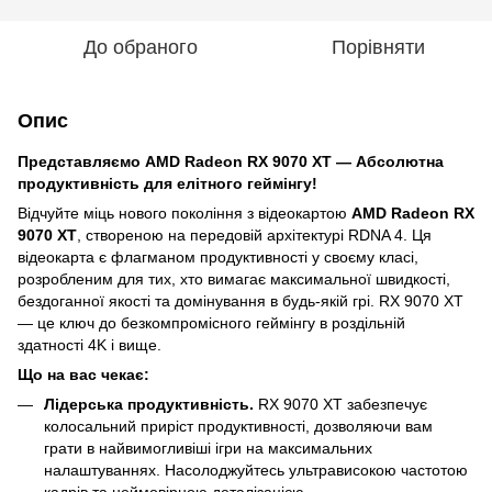
До обраного
Порівняти
Опис
Представляємо AMD Radeon RX 9070 XT — Абсолютна
продуктивність для елітного геймінгу!
Відчуйте міць нового покоління з відеокартою
AMD Radeon RX
9070 XT
, створеною на передовій архітектурі RDNA 4. Ця
відеокарта є флагманом продуктивності у своєму класі,
розробленим для тих, хто вимагає максимальної швидкості,
бездоганної якості та домінування в будь-якій грі. RX 9070 XT
— це ключ до безкомпромісного геймінгу в роздільній
здатності 4K і вище.
Що на вас чекає:
Лідерська продуктивність.
RX 9070 XT забезпечує
колосальний приріст продуктивності, дозволяючи вам
грати в найвимогливіші ігри на максимальних
налаштуваннях. Насолоджуйтесь ультрависокою частотою
кадрів та неймовірною деталізацією.