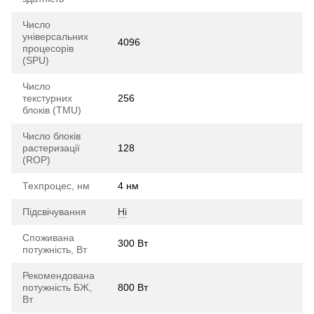
Число
універсальних
4096
процесорів
(SPU)
Число
текстурних
256
блоків (TMU)
Число блоків
растеризації
128
(ROP)
Техпроцес, нм
4 нм
Підсвічування
Ні
Споживана
300 Вт
потужність, Вт
Рекомендована
потужність БЖ,
800 Вт
Вт