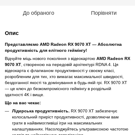
До обраного
Порівняти
Опис
Представляємо AMD Radeon RX 9070 XT — Абсолютна
продуктивність для елітного геймінгу!
Відчуйте міць нового покоління з відеокартою
AMD Radeon RX
9070 XT
, створеною на передовій архітектурі RDNA 4. Ця
відеокарта є флагманом продуктивності у своєму класі,
розробленим для тих, хто вимагає максимальної швидкості,
бездоганної якості та домінування в будь-якій грі. RX 9070 XT
— це ключ до безкомпромісного геймінгу в роздільній
здатності 4K і вище.
Що на вас чекає:
Лідерська продуктивність.
RX 9070 XT забезпечує
колосальний приріст продуктивності, дозволяючи вам
грати в найвимогливіші ігри на максимальних
налаштуваннях. Насолоджуйтесь ультрависокою частотою
кадрів та неймовірною деталізацією.