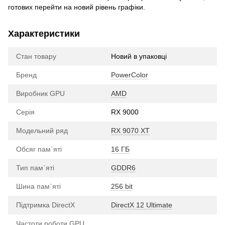
готових перейти на новий рівень графіки.
Характеристики
Стан товару
Новий в упаковці
Бренд
PowerColor
Виробник GPU
AMD
Серія
RX 9000
Модельний ряд
RX 9070 XT
Обсяг пам`яті
16 ГБ
Тип пам`яті
GDDR6
Шина пам`яті
256 bit
Підтримка DirectX
DirectX 12 Ultimate
Частоти роботи GPU,