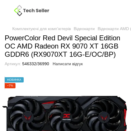
Комплектуючі для комп'ютерів
Відеокарти
Відеокарти AMD 
PowerColor Red Devil Special Edition
OC AMD Radeon RX 9070 XT 16GB
GDDR6 (RX9070XT 16G-E/OC/BP)
Артикул:
546332/36990
Написати відгук
НОВИНКА
−7%