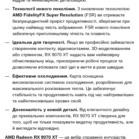
Технології нового покоління.
З оновленою технологією
AMD FidelityFX Super Resolution
(FSR) ви отримаєте
безпрецедентний приріст продуктивності, зберігаючи при
цьому найвищу якість зображення. FSR нового покоління
забезпечує приголомшливу чіткість та плавність.
Ідеальна для творчості.
Якщо ви професійно займаєтеся
створенням контенту, відеомонтажем, 3D-моделюванням
або стрімінгом, RX 9070 XT надасть вам неймовірну
обчислювальну міць, прискорюючи робочі процеси та
дозволяючи втілювати свої ідеї в життя в рази швидше.
Ефективне охолодження.
Карта оснащена
висококласною системою охолодження, розробленою для
максимального розсіювання тепла. Це забезпечує
стабільність та продуктивність навіть під час найтриваліших
та найінтенсивніших ігрових сесій.
Досконалість у кожній деталі.
Від елегантного дизайну
до преміальних компонентів, RX 9070 XT створена для
того, щоб не тільки показувати видатну продуктивність, але
й виглядати відповідно.
AMD Radeon RX 9070 XT
— це вибір справжніх ентузіастів,