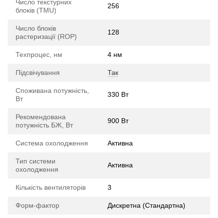
Число текстурних
256
блоків (TMU)
Число блоків
128
растеризації (ROP)
Техпроцес, нм
4 нм
Підсвічування
Так
Споживана потужність,
330 Вт
Вт
Рекомендована
900 Вт
потужність БЖ, Вт
Система охолодження
Активна
Тип системи
Активна
охолодження
Кількість вентиляторів
3
Форм-фактор
Дискретна (Стандартна)