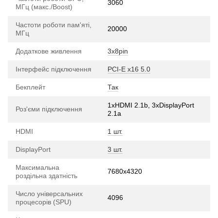
3060
МГц (макс./Boost)
Частоти роботи пам'яті,
20000
МГц
Додаткове живлення
3x8pin
Інтерфейс підключення
PCI-E х16 5.0
Бекплейт
Так
1xHDMI 2.1b, 3xDisplayPort
Роз'єми підключення
2.1a
HDMI
1 шт.
DisplayPort
3 шт.
Максимальна
7680x4320
роздільна здатність
Число універсальних
4096
процесорів (SPU)