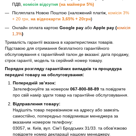
ПДВ,
комісія відсутня
(на майнери 5%)
Післяплата Новою Поштою (наложений платіж,
комісія 3%
+ 20 грн,
на відеокарти 3,65% + 20грн
)
Онлайн оплата картою
Google pay
або
Apple pay (
комісія
1,3%
)
Тривалість гарантії вказана в характеристиках товарів.
Підставою для отримання безплатного гарантійного
обслуговування є гарантійний талон де вказані: дата продажу,
строк гарантії, модель та серійний номер товару.
Порядок розгляду гарантійних випадків та процедура
передачі товару на обслуговування:
Попередній зв’язок:
Зателефонуйте за номером
067-800-88-89
та повідомте
про свій намір здати товар на гарантійне обслуговування.
Відправлення товару:
Надішліть товар перевізником на адресу або завезіть
самостійно, попередньо повідомивши менеджера за
вказаним номером телефону:
03057, м. Київ, вул. Сім'ї Бродських 31/33. та обов’язково
повідомте номер декларації нашому менеджеру.