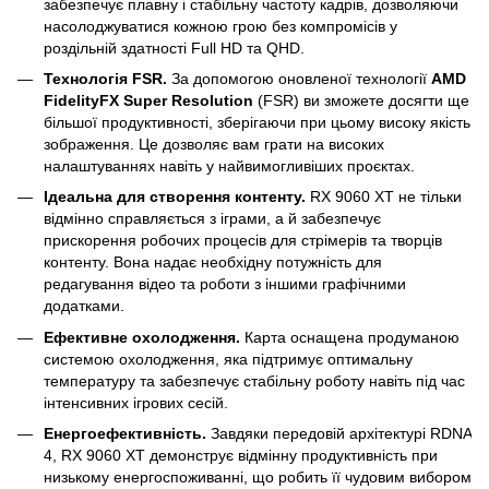
забезпечує плавну і стабільну частоту кадрів, дозволяючи
насолоджуватися кожною грою без компромісів у
роздільній здатності Full HD та QHD.
Технологія FSR.
За допомогою оновленої технології
AMD
FidelityFX Super Resolution
(FSR) ви зможете досягти ще
більшої продуктивності, зберігаючи при цьому високу якість
зображення. Це дозволяє вам грати на високих
налаштуваннях навіть у найвимогливіших проєктах.
Ідеальна для створення контенту.
RX 9060 XT не тільки
відмінно справляється з іграми, а й забезпечує
прискорення робочих процесів для стрімерів та творців
контенту. Вона надає необхідну потужність для
редагування відео та роботи з іншими графічними
додатками.
Ефективне охолодження.
Карта оснащена продуманою
системою охолодження, яка підтримує оптимальну
температуру та забезпечує стабільну роботу навіть під час
інтенсивних ігрових сесій.
Енергоефективність.
Завдяки передовій архітектурі RDNA
4, RX 9060 XT демонструє відмінну продуктивність при
низькому енергоспоживанні, що робить її чудовим вибором