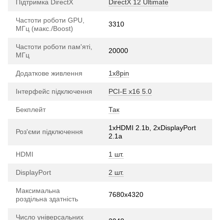
Підтримка DirectX
DirectX 12 Ultimate
Частоти роботи GPU,
3310
МГц (макс./Boost)
Частоти роботи пам'яті,
20000
МГц
Додаткове живлення
1x8pin
Інтерфейс підключення
PCI-E х16 5.0
Бекплейт
Так
1xHDMI 2.1b, 2xDisplayPort
Роз'єми підключення
2.1a
HDMI
1 шт.
DisplayPort
2 шт.
Максимальна
7680x4320
роздільна здатність
Число універсальних