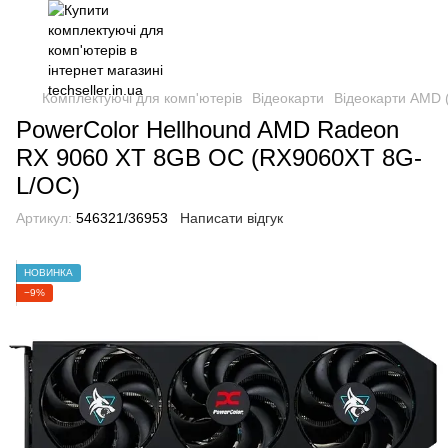
Комплектуючі для комп'ютерів
Відеокарти
Відеокарти AMD 
PowerColor Hellhound AMD Radeon
RX 9060 XT 8GB OC (RX9060XT 8G-
L/OC)
Артикул:
546321/36953
Написати відгук
НОВИНКА
−9%