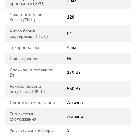
2048
процесорів (SPU)
Число текстурних
128
блоків (TMU)
Число блоків
64
растеризації (ROP)
Техпроцес, нм
4 нм
Підсвічування
Ні
Споживана потужність,
170 Вт
Вт
Рекомендована
550 Вт
потужність БЖ, Вт
Система охолодження
Активна
Тип системи
Активна
охолодження
Кількість вентиляторів
3