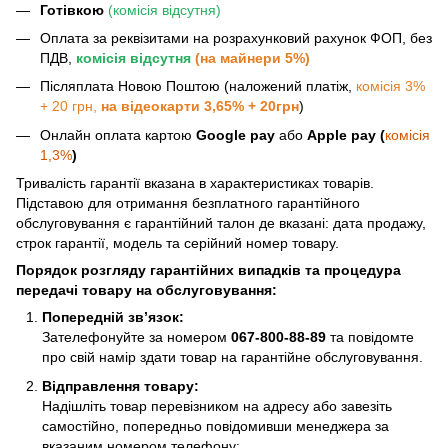
Готівкою
(комісія відсутня)
Оплата за реквізитами на розрахунковий рахунок ФОП, без
ПДВ,
комісія відсутня
(на майнери 5%)
Післяплата Новою Поштою (наложений платіж,
комісія 3%
+ 20 грн,
на відеокарти 3,65% + 20грн
)
Онлайн оплата картою
Google pay
або
Apple pay (
комісія
1,3%
)
Тривалість гарантії вказана в характеристиках товарів.
Підставою для отримання безплатного гарантійного
обслуговування є гарантійний талон де вказані: дата продажу,
строк гарантії, модель та серійний номер товару.
Порядок розгляду гарантійних випадків та процедура
передачі товару на обслуговування:
Попередній зв’язок:
Зателефонуйте за номером
067-800-88-89
та повідомте
про свій намір здати товар на гарантійне обслуговування.
Відправлення товару:
Надішліть товар перевізником на адресу або завезіть
самостійно, попередньо повідомивши менеджера за
вказаним номером телефону: