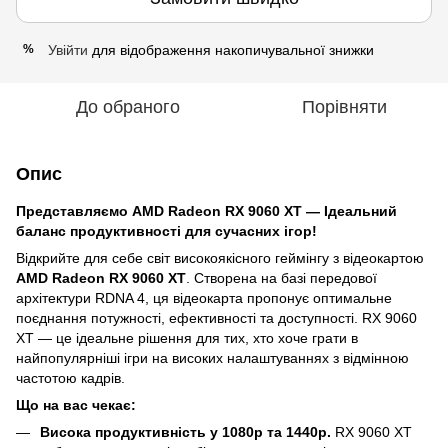
Увійти
для відображення накопичувальної знижки
%
До обраного
Порівняти
Опис
Представляємо AMD Radeon RX 9060 XT — Ідеальний
баланс продуктивності для сучасних ігор!
Відкрийте для себе світ високоякісного геймінгу з відеокартою
AMD Radeon RX 9060 XT
. Створена на базі передової
архітектури RDNA 4, ця відеокарта пропонує оптимальне
поєднання потужності, ефективності та доступності. RX 9060
XT — це ідеальне рішення для тих, хто хоче грати в
найпопулярніші ігри на високих налаштуваннях з відмінною
частотою кадрів.
Що на вас чекає:
Висока продуктивність у 1080p та 1440p.
RX 9060 XT