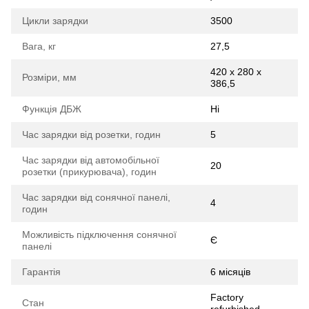
Цикли зарядки
3500
Вага, кг
27,5
420 x 280 x
Розміри, мм
386,5
Функція ДБЖ
Ні
Час зарядки від розетки, годин
5
Час зарядки від автомобільної
20
розетки (прикурювача), годин
Час зарядки від сонячної панелі,
4
годин
Можливість підключення сонячної
Є
панелі
Гарантія
6 місяців
Factory
Стан
refurbished