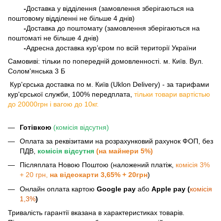
-
Доставка у відділення (замовлення зберігаються на
поштовому відділенні не більше 4 днів)
-
Доставка до поштомату (замовлення зберігаються на
поштоматі не більше 4 днів)
-
Адресна доставка кур’єром по всій території України
Самовиві: тільки по попередній домовленності. м. Київ. Вул.
Солом'янська 3 Б
​​​​​​ Кур'єрська доставка по м. Київ (Uklon Delivery) - за тарифами
кур'єрської служби, 100% передплата,
тільки товари вартістью
до 20000грн і вагою до 10кг.
Готівкою
(комісія відсутня)
Оплата за реквізитами на розрахунковий рахунок ФОП, без
ПДВ,
комісія відсутня
(на майнери 5%)
Післяплата Новою Поштою (наложений платіж,
комісія 3%
+ 20 грн,
на відеокарти 3,65% + 20грн
)
Онлайн оплата картою
Google pay
або
Apple pay (
комісія
1,3%
)
Тривалість гарантії вказана в характеристиках товарів.