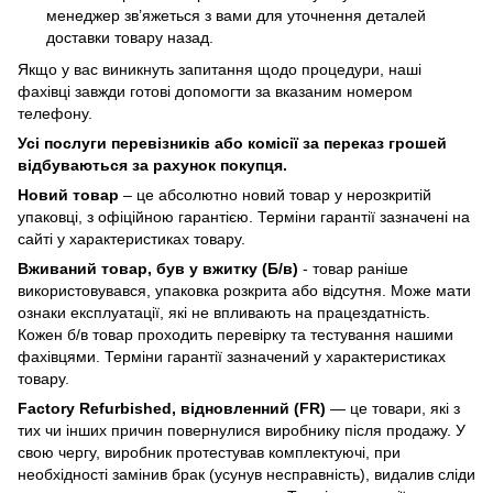
менеджер зв’яжеться з вами для уточнення деталей
доставки товару назад.
Якщо у вас виникнуть запитання щодо процедури, наші
фахівці завжди готові допомогти за вказаним номером
телефону.
Усі послуги перевізників або комісії за переказ грошей
відбуваються за рахунок покупця.
Новий товар
– це абсолютно новий товар у нерозкритій
упаковці, з офіційною гарантією. Терміни гарантії зазначені на
сайті у характеристиках товару.
Вживаний товар, був у вжитку (Б/в)
- товар раніше
використовувався, упаковка розкрита або відсутня. Може мати
ознаки експлуатації, які не впливають на працездатність.
Кожен б/в товар проходить перевірку та тестування нашими
фахівцями. Терміни гарантії зазначений у характеристиках
товару.
Factory Refurbished, відновленний (FR)
— це товари, які з
тих чи інших причин повернулися виробнику після продажу. У
свою чергу, виробник протестував комплектуючі, при
необхідності замінив брак (усунув несправність), видалив сліди