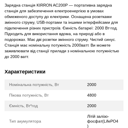
Зарядна станція KIRRON AC200P — портативна зарядна
станція для забезпечення електроенергією в умовах
обмеженого доступу до електрики. Оснащена розетками
змінного струму, USB-портами та іншими інтерфейсами для
підключення різних пристроїв. Ємність батареї: 2000 Вт⋅год.
Підходить для використання вдома, на природі або в
подорожах. Має дві розетки змінного струму. Чистий синус.
Станція має номінальну потужність 2000ватт. Ви можете
заживлювати від станції прилади з номінальною потужністью
до 2000 ватт.
Характеристики
Номінальна потужність, Вт
2000
Пікова потужність, Вт
4800
Ємність, Вт*год
2000
Літій залізо-
Тип акумулятора
фосфат(LifePO4
)