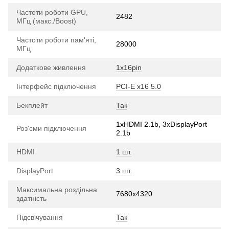
Частоти роботи GPU,
2482
МГц (макс./Boost)
Частоти роботи пам'яті,
28000
МГц
Додаткове живлення
1х16pin
Інтерфейс підключення
PCI-E х16 5.0
Бекплейт
Так
1xHDMI 2.1b, 3хDisplayPort
Роз'єми підключення
2.1b
HDMI
1 шт.
DisplayPort
3 шт.
Максимальна роздільна
7680x4320
здатність
Підсвічування
Так