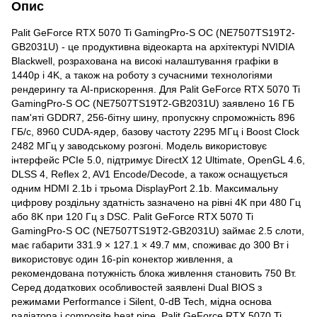
Опис
Palit GeForce RTX 5070 Ti GamingPro-S OC (NE7507TS19T2-
GB2031U) - це продуктивна відеокарта на архітектурі NVIDIA
Blackwell, розрахована на високі налаштування графіки в
1440p і 4K, а також на роботу з сучасними технологіями
рендерингу та AI-прискорення. Для Palit GeForce RTX 5070 Ti
GamingPro-S OC (NE7507TS19T2-GB2031U) заявлено 16 ГБ
пам'яті GDDR7, 256-бітну шину, пропускну спроможність 896
ГБ/с, 8960 CUDA-ядер, базову частоту 2295 МГц і Boost Clock
2482 МГц у заводському розгоні. Модель використовує
інтерфейс PCIe 5.0, підтримує DirectX 12 Ultimate, OpenGL 4.6,
DLSS 4, Reflex 2, AV1 Encode/Decode, а також оснащується
одним HDMI 2.1b і трьома DisplayPort 2.1b. Максимальну
цифрову роздільну здатність зазначено на рівні 4K при 480 Гц
або 8K при 120 Гц з DSC. Palit GeForce RTX 5070 Ti
GamingPro-S OC (NE7507TS19T2-GB2031U) займає 2.5 слоти,
має габарити 331.9 × 127.1 × 49.7 мм, споживає до 300 Вт і
використовує один 16-pin конектор живлення, а
рекомендована потужність блока живлення становить 750 Вт.
Серед додаткових особливостей заявлені Dual BIOS з
режимами Performance і Silent, 0-dB Tech, мідна основа
радіатора і composite heat pipe. Palit GeForce RTX 5070 Ti