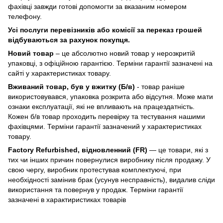
фахівці завжди готові допомогти за вказаним номером
телефону.
Усі послуги перевізників або комісії за переказ грошей
відбуваються за рахунок покупця.
Новий товар
– це абсолютно новий товар у нерозкритій
упаковці, з офіційною гарантією. Терміни гарантії зазначені на
сайті у характеристиках товару.
Вживаний товар, був у вжитку (Б/в)
- товар раніше
використовувався, упаковка розкрита або відсутня. Може мати
ознаки експлуатації, які не впливають на працездатність.
Кожен б/в товар проходить перевірку та тестування нашими
фахівцями. Терміни гарантії зазначений у характеристиках
товару.
Factory Refurbished, відновленний (FR)
— це товари, які з
тих чи інших причин повернулися виробнику після продажу. У
свою чергу, виробник протестував комплектуючі, при
необхідності замінив брак (усунув несправність), видалив сліди
використання та повернув у продаж. Терміни гарантії
зазначені в характиристиках товарів