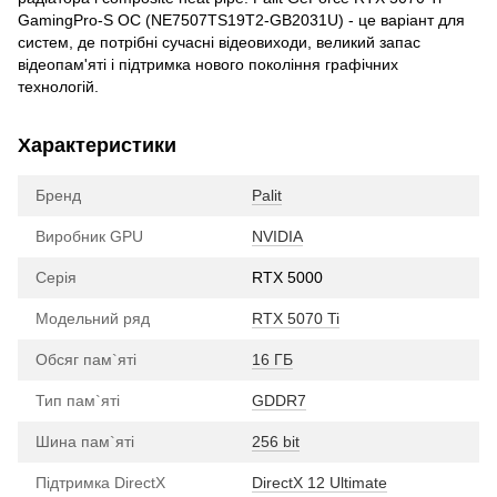
GamingPro-S OC (NE7507TS19T2-GB2031U) - це варіант для
систем, де потрібні сучасні відеовиходи, великий запас
відеопам'яті і підтримка нового покоління графічних
технологій.
Характеристики
Бренд
Palit
Виробник GPU
NVIDIA
Серія
RTX 5000
Модельний ряд
RTX 5070 Ti
Обсяг пам`яті
16 ГБ
Тип пам`яті
GDDR7
Шина пам`яті
256 bit
Підтримка DirectX
DirectX 12 Ultimate