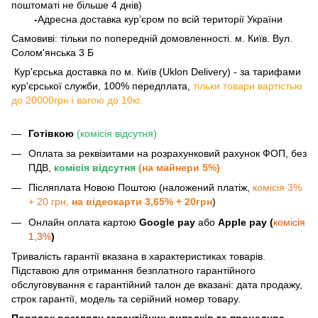
поштоматі не більше 4 днів)
-
Адресна доставка кур’єром по всій території України
Самовиві: тільки по попередній домовленності. м. Київ. Вул.
Солом'янська 3 Б
​​​​​​ Кур'єрська доставка по м. Київ (Uklon Delivery) - за тарифами
кур'єрської служби, 100% передплата,
тільки товари вартістью
до 20000грн і вагою до 10кг.
Готівкою
(комісія відсутня)
Оплата за реквізитами на розрахунковий рахунок ФОП, без
ПДВ,
комісія відсутня
(на майнери 5%)
Післяплата Новою Поштою (наложений платіж,
комісія 3%
+ 20 грн,
на відеокарти 3,65% + 20грн
)
Онлайн оплата картою
Google pay
або
Apple pay (
комісія
1,3%
)
Тривалість гарантії вказана в характеристиках товарів.
Підставою для отримання безплатного гарантійного
обслуговування є гарантійний талон де вказані: дата продажу,
строк гарантії, модель та серійний номер товару.