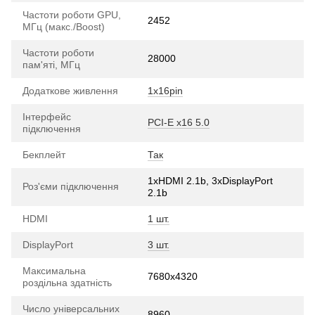
Частоти роботи GPU,
2452
МГц (макс./Boost)
Частоти роботи
28000
пам'яті, МГц
Додаткове живлення
1х16pin
Інтерфейс
PCI-E х16 5.0
підключення
Бекплейт
Так
1xHDMI 2.1b, 3хDisplayPort
Роз'єми підключення
2.1b
HDMI
1 шт.
DisplayPort
3 шт.
Максимальна
7680x4320
роздільна здатність
Число універсальних
8960