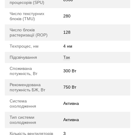
процесорів (SPU)
Число текстурних
280
блоків (TMU)
Число блоків
128
растеризації (ROP)
Техпроцес, нм
4 нм
Підсвічування
Так
Споживана
300 Вт
потужність, Вт
Рекомендована
750 Вт
потужність БЖ, Вт
Система
Активна
охолодження
Тип системи
Активна
охолодження
Кількість вентиляторів
3