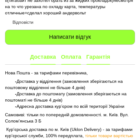
ti(гигабайт не захотел брать из за жидких прокладок)несмотря
на то что урезана по охладу карта, температуры
отличные+сделал хороший андервольт
Відповісти
Написати відгук
Доставка
Оплата
Гарантія
Нова Пошта - за тарифами перевізника,
-
Доставка у відділення (замовлення зберігаються на
поштовому відділенні не більше 4 днів)
-
Доставка до поштомату (замовлення зберігаються на
поштоматі не більше 4 днів)
-
Адресна доставка кур’єром по всій території України
Самовиві: тільки по попередній домовленності. м. Київ. Вул.
Солом'янська 3 Б
​​​​​​ Кур'єрська доставка по м. Київ (Uklon Delivery) - за тарифами
кур'єрської служби, 100% передплата,
тільки товари вартістью