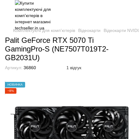
Комплектуючі для комп'ютерів
Відеокарти
Відеокарти NVIDI
Palit GeForce RTX 5070 Ti
GamingPro-S (NE7507T019T2-
GB2031U)
Артикул:
36860
1 відгук
НОВИНКА
−8%