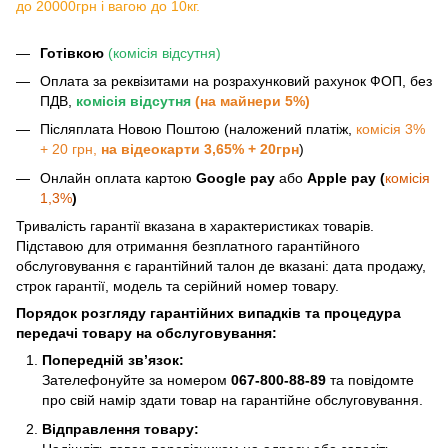
до 20000грн і вагою до 10кг.
Готівкою
(комісія відсутня)
Оплата за реквізитами на розрахунковий рахунок ФОП, без
ПДВ,
комісія відсутня
(на майнери 5%)
Післяплата Новою Поштою (наложений платіж,
комісія 3%
+ 20 грн,
на відеокарти 3,65% + 20грн
)
Онлайн оплата картою
Google pay
або
Apple pay (
комісія
1,3%
)
Тривалість гарантії вказана в характеристиках товарів.
Підставою для отримання безплатного гарантійного
обслуговування є гарантійний талон де вказані: дата продажу,
строк гарантії, модель та серійний номер товару.
Порядок розгляду гарантійних випадків та процедура
передачі товару на обслуговування:
Попередній зв’язок:
Зателефонуйте за номером
067-800-88-89
та повідомте
про свій намір здати товар на гарантійне обслуговування.
Відправлення товару: