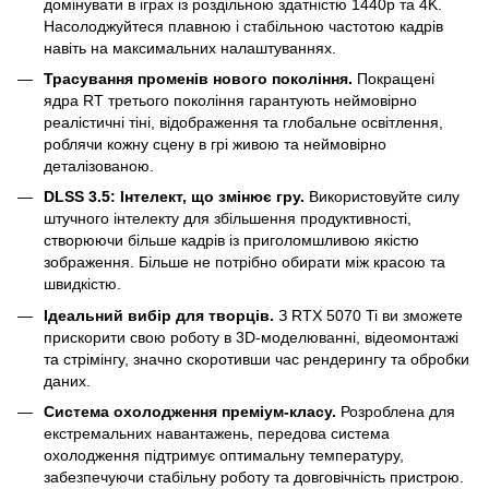
домінувати в іграх із роздільною здатністю 1440p та 4K.
Насолоджуйтеся плавною і стабільною частотою кадрів
навіть на максимальних налаштуваннях.
Трасування променів нового покоління.
Покращені
ядра RT третього покоління гарантують неймовірно
реалістичні тіні, відображення та глобальне освітлення,
роблячи кожну сцену в грі живою та неймовірно
деталізованою.
DLSS 3.5: Інтелект, що змінює гру.
Використовуйте силу
штучного інтелекту для збільшення продуктивності,
створюючи більше кадрів із приголомшливою якістю
зображення. Більше не потрібно обирати між красою та
швидкістю.
Ідеальний вибір для творців.
З RTX 5070 Ti ви зможете
прискорити свою роботу в 3D-моделюванні, відеомонтажі
та стрімінгу, значно скоротивши час рендерингу та обробки
даних.
Система охолодження преміум-класу.
Розроблена для
екстремальних навантажень, передова система
охолодження підтримує оптимальну температуру,
забезпечуючи стабільну роботу та довговічність пристрою.