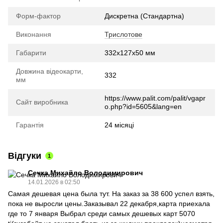
Форм-фактор
Дискретна (Стандартна)
Виконання
Трислотове
Габарити
332x127x50 мм
Довжина відеокарти,
332
мм
https://www.palit.com/palit/vgapr
Сайт виробника
o.php?id=5605&lang=en
Гарантія
24 місяці
Відгуки
1
Сечка Михайло Володимирович
14.01.2026 в 02:50
Самая дешевая цена была тут. На заказ за 38 600 успел взять,
пока не выросли цены.Заказывал 22 декабря,карта приехала
где то 7 января Выбрал среди самых дешевых карт 5070