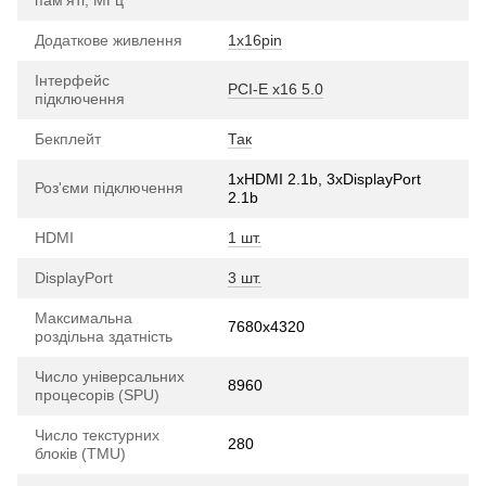
Додаткове живлення
1х16pin
Інтерфейс
PCI-E х16 5.0
підключення
Бекплейт
Так
1xHDMI 2.1b, 3хDisplayPort
Роз'єми підключення
2.1b
HDMI
1 шт.
DisplayPort
3 шт.
Максимальна
7680x4320
роздільна здатність
Число універсальних
8960
процесорів (SPU)
Число текстурних
280
блоків (TMU)