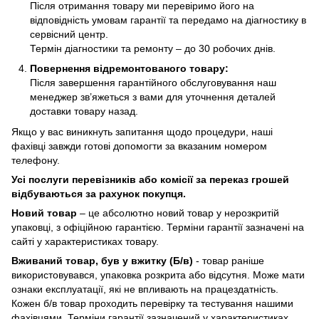
Після отримання товару ми перевіримо його на
відповідність умовам гарантії та передамо на діагностику в
сервісний центр.
Термін діагностики та ремонту – до 30 робочих днів.
Повернення відремонтованого товару:
Після завершення гарантійного обслуговування наш
менеджер зв’яжеться з вами для уточнення деталей
доставки товару назад.
Якщо у вас виникнуть запитання щодо процедури, наші
фахівці завжди готові допомогти за вказаним номером
телефону.
Усі послуги перевізників або комісії за переказ грошей
відбуваються за рахунок покупця.
Новий товар
– це абсолютно новий товар у нерозкритій
упаковці, з офіційною гарантією. Терміни гарантії зазначені на
сайті у характеристиках товару.
Вживаний товар, був у вжитку (Б/в)
- товар раніше
використовувався, упаковка розкрита або відсутня. Може мати
ознаки експлуатації, які не впливають на працездатність.
Кожен б/в товар проходить перевірку та тестування нашими
фахівцями. Терміни гарантії зазначений у характеристиках