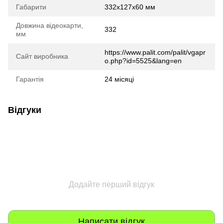
Габарити
332x127x60 мм
Довжина відеокарти,
332
мм
https://www.palit.com/palit/vgapr
Сайт виробника
o.php?id=5525&lang=en
Гарантія
24 місяці
Відгуки
Додайте перший відгук
Написати відгук