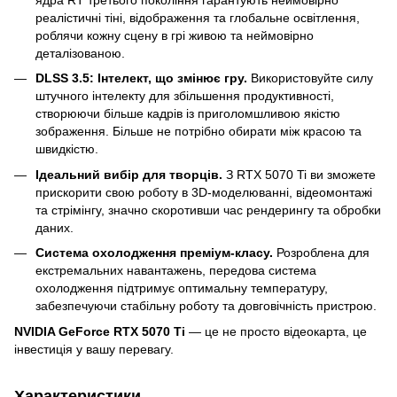
реалістичні тіні, відображення та глобальне освітлення,
роблячи кожну сцену в грі живою та неймовірно
деталізованою.
DLSS 3.5: Інтелект, що змінює гру.
Використовуйте силу
штучного інтелекту для збільшення продуктивності,
створюючи більше кадрів із приголомшливою якістю
зображення. Більше не потрібно обирати між красою та
швидкістю.
Ідеальний вибір для творців.
З RTX 5070 Ti ви зможете
прискорити свою роботу в 3D-моделюванні, відеомонтажі
та стрімінгу, значно скоротивши час рендерингу та обробки
даних.
Система охолодження преміум-класу.
Розроблена для
екстремальних навантажень, передова система
охолодження підтримує оптимальну температуру,
забезпечуючи стабільну роботу та довговічність пристрою.
NVIDIA GeForce RTX 5070 Ti
— це не просто відеокарта, це
інвестиція у вашу перевагу.
Характеристики