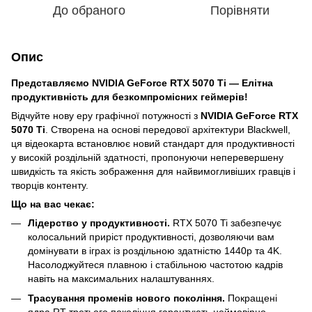
До обраного
Порівняти
Опис
Представляємо NVIDIA GeForce RTX 5070 Ti — Елітна
продуктивність для безкомпромісних геймерів!
Відчуйте нову еру графічної потужності з
NVIDIA GeForce RTX
5070 Ti
. Створена на основі передової архітектури Blackwell,
ця відеокарта встановлює новий стандарт для продуктивності
у високій роздільній здатності, пропонуючи неперевершену
швидкість та якість зображення для найвимогливіших гравців і
творців контенту.
Що на вас чекає:
Лідерство у продуктивності.
RTX 5070 Ti забезпечує
колосальний приріст продуктивності, дозволяючи вам
домінувати в іграх із роздільною здатністю 1440p та 4K.
Насолоджуйтеся плавною і стабільною частотою кадрів
навіть на максимальних налаштуваннях.
Трасування променів нового покоління.
Покращені
ядра RT третього покоління гарантують неймовірно