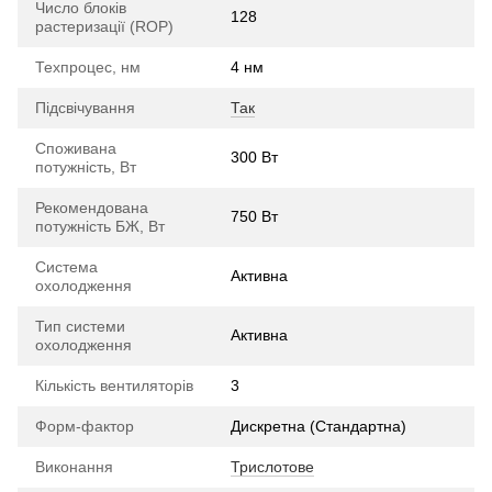
Число блоків
128
растеризації (ROP)
Техпроцес, нм
4 нм
Підсвічування
Так
Споживана
300 Вт
потужність, Вт
Рекомендована
750 Вт
потужність БЖ, Вт
Система
Активна
охолодження
Тип системи
Активна
охолодження
Кількість вентиляторів
3
Форм-фактор
Дискретна (Стандартна)
Виконання
Трислотове