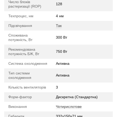
Число блоків
128
растеризації (ROP)
Техпроцес, нм
4 нм
Підсвічування
Так
Споживана
300 Вт
потужність, Вт
Рекомендована
750 Вт
потужність БЖ, Вт
Система охолодження
Активна
Тип системи
Активна
охолодження
Кількість вентиляторів
3
Форм-фактор
Дискретна (Стандартна)
Виконання
Чотирислотове
Габарити
332x150x71 мм