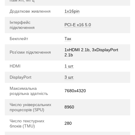
Додаткове живлення
1х16pin
Інтерфейс
PCI-E х16 5.0
підключення
Бекплейт
Так
1xHDMI 2.1b, 3хDisplayPort
Роз'єми підключення
2.1b
HDMI
1 шт.
DisplayPort
3 шт.
Максимальна
7680x4320
роздільна здатність
Число універсальних
8960
процесорів (SPU)
Число текстурних
280
блоків (TMU)