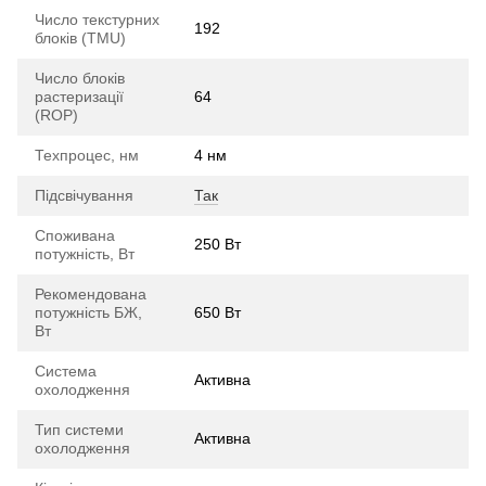
Число текстурних
192
блоків (TMU)
Число блоків
растеризації
64
(ROP)
Техпроцес, нм
4 нм
Підсвічування
Так
Споживана
250 Вт
потужність, Вт
Рекомендована
потужність БЖ,
650 Вт
Вт
Система
Активна
охолодження
Тип системи
Активна
охолодження