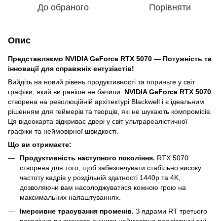
До обраного
Порівняти
Опис
Представляємо NVIDIA GeForce RTX 5070 — Потужність та
інновації для справжніх ентузіастів!
Вийдіть на новий рівень продуктивності та пориньте у світ
графіки, який ви раніше не бачили.
NVIDIA GeForce RTX 5070
створена на революційній архітектурі Blackwell і є ідеальним
рішенням для геймерів та творців, які не шукають компромісів.
Ця відеокарта відкриває двері у світ ультрареалістичної
графіки та неймовірної швидкості.
Що ви отримаєте:
Продуктивність наступного покоління.
RTX 5070
створена для того, щоб забезпечувати стабільно високу
частоту кадрів у роздільній здатності 1440p та 4K,
дозволяючи вам насолоджуватися кожною грою на
максимальних налаштуваннях.
Імерсивне трасування променів.
З ядрами RT третього
покоління ви зможете оцінити неймовірно реалістичні тіні,