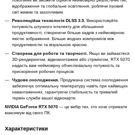
відображення та глобальне освітлення, роблячи ігровий
світ живим та захопливим.
Революційна технологія DLSS 3.5.
Використовуйте
потужність штучного інтелекту для збільшення
продуктивності, створюючи більше кадрів з неймовірною
якістю зображення. Більше жодних компромісів між
продуктивністю та візуальною красою.
Створена для роботи та творчості.
Якщо ви займаєтеся
3D-рендерингом, відеомонтажем або стрімінгом, RTX 5070
надасть вам неймовірну обчислювальну потужність та
прискорення робочих процесів.
Чудове охолодження.
Продумана система охолодження
забезпечує оптимальну температуру навіть при найвищих
навантаженнях, гарантуючи стабільність та тривалий
термін служби вашої відеокарти.
NVIDIA GeForce RTX 5070
— це вибір тих, хто хоче отримати
максимум від свого ПК.
Характеристики