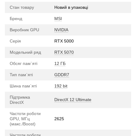
Стан товару
Новий в упаковці
Бренд
MSI
Виробник GPU
NVIDIA
Серія
RTX 5000
Модельний ряд
RTX 5070
Обсяг пам`яті
12 ГБ
Тип пам`яті
GDDR7
Шина пам`яті
192 bit
Підтримка
DirectX 12 Ultimate
DirectX
Частоти роботи
GPU, МГц
2625
(макс./Boost)
Частоти роботи