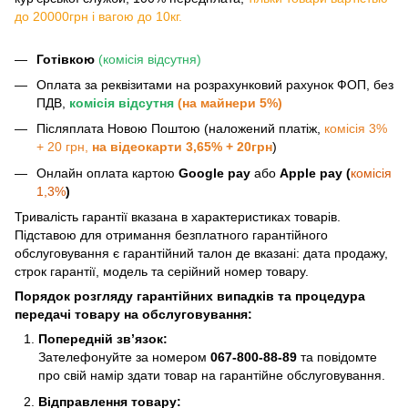
до 20000грн і вагою до 10кг.
Готівкою
(комісія відсутня)
Оплата за реквізитами на розрахунковий рахунок ФОП, без
ПДВ,
комісія відсутня
(на майнери 5%)
Післяплата Новою Поштою (наложений платіж,
комісія 3%
+ 20 грн,
на відеокарти 3,65% + 20грн
)
Онлайн оплата картою
Google pay
або
Apple pay (
комісія
1,3%
)
Тривалість гарантії вказана в характеристиках товарів.
Підставою для отримання безплатного гарантійного
обслуговування є гарантійний талон де вказані: дата продажу,
строк гарантії, модель та серійний номер товару.
Порядок розгляду гарантійних випадків та процедура
передачі товару на обслуговування:
Попередній зв’язок:
Зателефонуйте за номером
067-800-88-89
та повідомте
про свій намір здати товар на гарантійне обслуговування.
Відправлення товару: