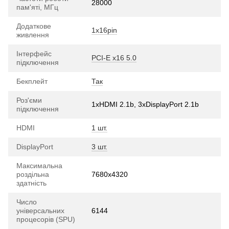
28000
пам'яті, МГц
Додаткове
1х16pin
живлення
Інтерфейс
PCI-E х16 5.0
підключення
Бекплейт
Так
Роз'єми
1xHDMI 2.1b, 3хDisplayPort 2.1b
підключення
HDMI
1 шт.
DisplayPort
3 шт.
Максимальна
роздільна
7680x4320
здатність
Число
універсальних
6144
процесорів (SPU)