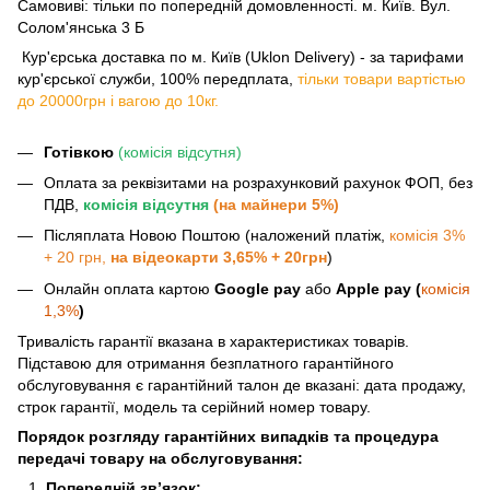
Самовиві: тільки по попередній домовленності. м. Київ. Вул.
Солом'янська 3 Б
​​​​​​ Кур'єрська доставка по м. Київ (Uklon Delivery) - за тарифами
кур'єрської служби, 100% передплата,
тільки товари вартістью
до 20000грн і вагою до 10кг.
Готівкою
(комісія відсутня)
Оплата за реквізитами на розрахунковий рахунок ФОП, без
ПДВ,
комісія відсутня
(на майнери 5%)
Післяплата Новою Поштою (наложений платіж,
комісія 3%
+ 20 грн,
на відеокарти 3,65% + 20грн
)
Онлайн оплата картою
Google pay
або
Apple pay (
комісія
1,3%
)
Тривалість гарантії вказана в характеристиках товарів.
Підставою для отримання безплатного гарантійного
обслуговування є гарантійний талон де вказані: дата продажу,
строк гарантії, модель та серійний номер товару.
Порядок розгляду гарантійних випадків та процедура
передачі товару на обслуговування:
Попередній зв’язок: