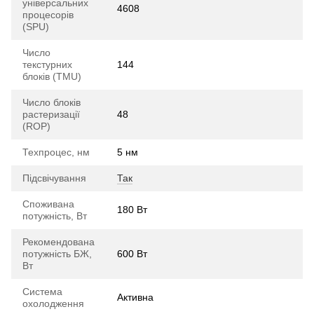
універсальних
4608
процесорів
(SPU)
Число
текстурних
144
блоків (TMU)
Число блоків
растеризації
48
(ROP)
Техпроцес, нм
5 нм
Підсвічування
Так
Споживана
180 Вт
потужність, Вт
Рекомендована
потужність БЖ,
600 Вт
Вт
Система
Активна
охолодження