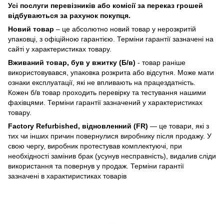
Усі послуги перевізників або комісії за переказ грошей
відбуваються за рахунок покупця.
Новий товар
– це абсолютно новий товар у нерозкритій
упаковці, з офіційною гарантією. Терміни гарантії зазначені на
сайті у характеристиках товару.
Вживаний товар, був у вжитку (Б/в)
- товар раніше
використовувався, упаковка розкрита або відсутня. Може мати
ознаки експлуатації, які не впливають на працездатність.
Кожен б/в товар проходить перевірку та тестування нашими
фахівцями. Терміни гарантії зазначений у характеристиках
товару.
Factory Refurbished, відновленний (FR)
— це товари, які з
тих чи інших причин повернулися виробнику після продажу. У
свою чергу, виробник протестував комплектуючі, при
необхідності замінив брак (усунув несправність), видалив сліди
використання та повернув у продаж. Терміни гарантії
зазначені в характиристиках товарів