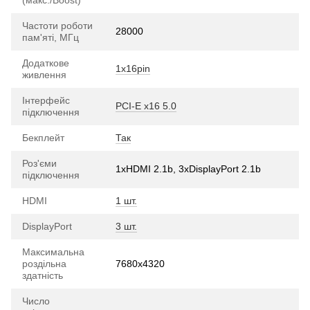
Частоти роботи
28000
пам'яті, МГц
Додаткове
1х16pin
живлення
Інтерфейс
PCI-E х16 5.0
підключення
Бекплейт
Так
Роз'єми
1xHDMI 2.1b, 3хDisplayPort 2.1b
підключення
HDMI
1 шт.
DisplayPort
3 шт.
Максимальна
роздільна
7680x4320
здатність
Число