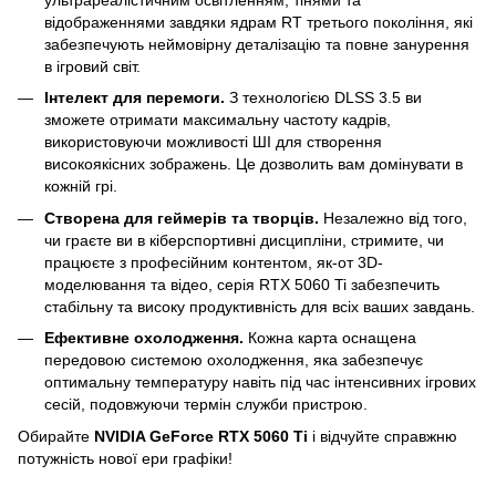
відображеннями завдяки ядрам RT третього покоління, які
забезпечують неймовірну деталізацію та повне занурення
в ігровий світ.
Інтелект для перемоги.
З технологією DLSS 3.5 ви
зможете отримати максимальну частоту кадрів,
використовуючи можливості ШІ для створення
високоякісних зображень. Це дозволить вам домінувати в
кожній грі.
Створена для геймерів та творців.
Незалежно від того,
чи граєте ви в кіберспортивні дисципліни, стримите, чи
працюєте з професійним контентом, як-от 3D-
моделювання та відео, серія RTX 5060 Ti забезпечить
стабільну та високу продуктивність для всіх ваших завдань.
Ефективне охолодження.
Кожна карта оснащена
передовою системою охолодження, яка забезпечує
оптимальну температуру навіть під час інтенсивних ігрових
сесій, подовжуючи термін служби пристрою.
Обирайте
NVIDIA GeForce RTX 5060 Ti
і відчуйте справжню
потужність нової ери графіки!