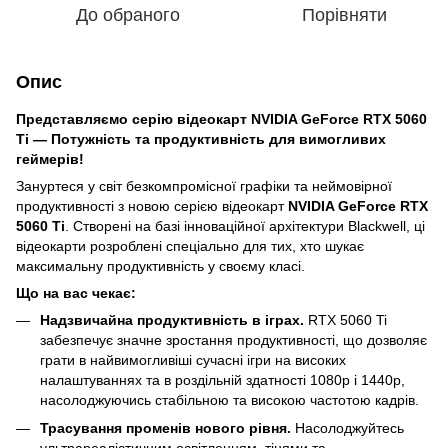
До обраного
Порівняти
Опис
Представляємо серію відеокарт NVIDIA GeForce RTX 5060
Ti — Потужність та продуктивність для вимогливих
геймерів!
Зануртеся у світ безкомпромісної графіки та неймовірної
продуктивності з новою серією відеокарт
NVIDIA GeForce RTX
5060 Ti
. Створені на базі інноваційної архітектури Blackwell, ці
відеокарти розроблені спеціально для тих, хто шукає
максимальну продуктивність у своєму класі.
Що на вас чекає:
Надзвичайна продуктивність в іграх.
RTX 5060 Ti
забезпечує значне зростання продуктивності, що дозволяє
грати в найвимогливіші сучасні ігри на високих
налаштуваннях та в роздільній здатності 1080p і 1440p,
насолоджуючись стабільною та високою частотою кадрів.
Трасування променів нового рівня.
Насолоджуйтесь
ультрареалістичним освітленням, тінями та