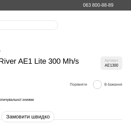
063 800-88-89
и
iver AE1 Lite 300 Mh/s
Артикул
AE1300
Порівняти
В бажання
опичувальної знижки
Замовити швидко