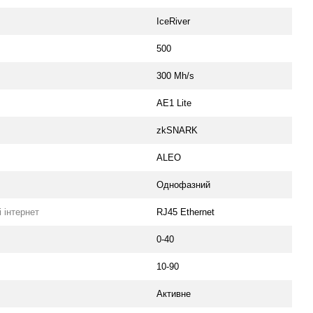
IceRiver
500
300 Mh/s
AE1 Lite
zkSNARK
ALEO
Oднофазний
 інтернет
RJ45 Ethernet
0-40
10-90
Активне