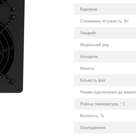
Виробник
Споживана потужність, Вт
Хешрейт
Модельний ряд
Алгоритм
Монети
Кількість фаз
Режим підключення до мережі
Робоча температура, ° С
Вологість, %
Охолодження