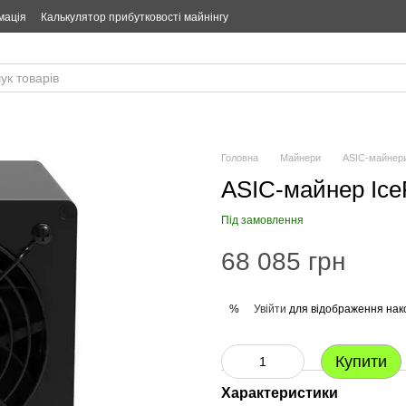
мація
Калькулятор прибутковості майнінгу
Головна
Майнери
ASIC-майнер
ASIC-майнер IceR
Під замовлення
68 085 грн
Увійти
для відображення нак
%
Купити
Характеристики