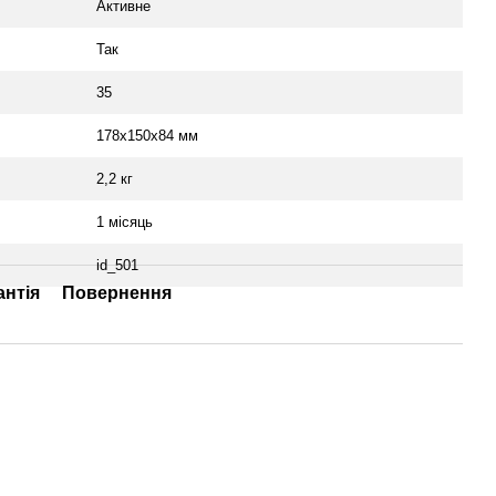
Активне
Так
35
178x150x84 мм
2,2 кг
1 місяць
id_501
антія
Повернення