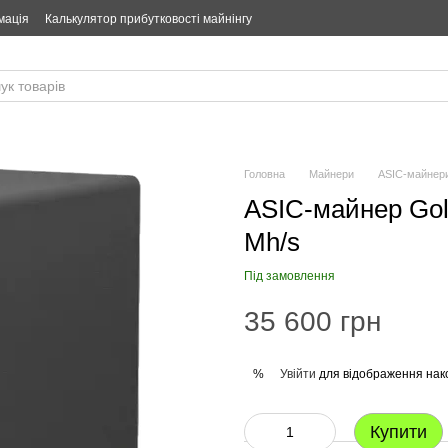
мація
Калькулятор прибутковості майнінгу
Головна
Майнери
ASIC-майнер
ASIC-майнер Gold
Mh/s
Під замовлення
35 600 грн
Увійти
для відображення нак
%
Купити