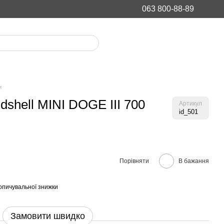
063 800-88-89
и
shell MINI DOGE III 700
Артикул
id_501
Порівняти
В бажання
опичувальної знижки
Замовити швидко