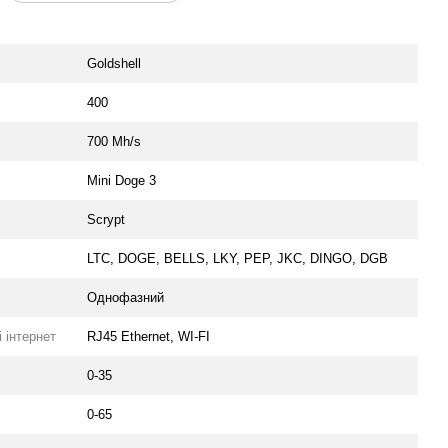
Goldshell
400
700 Mh/s
Mini Doge 3
Scrypt
LTC, DOGE, BELLS, LKY, PEP, JKC, DINGO, DGB
Oднофазний
 інтернет
RJ45 Ethernet, WI-FI
0-35
0-65