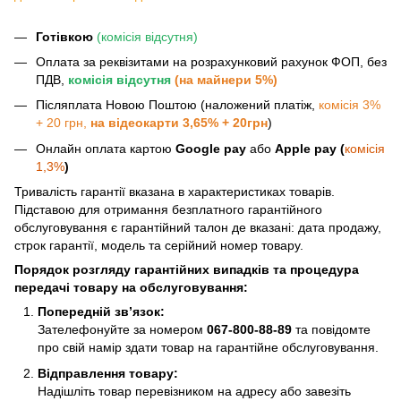
Готівкою
(комісія відсутня)
Оплата за реквізитами на розрахунковий рахунок ФОП, без
ПДВ,
комісія відсутня
(на майнери 5%)
Післяплата Новою Поштою (наложений платіж,
комісія 3%
+ 20 грн,
на відеокарти 3,65% + 20грн
)
Онлайн оплата картою
Google pay
або
Apple pay (
комісія
1,3%
)
Тривалість гарантії вказана в характеристиках товарів.
Підставою для отримання безплатного гарантійного
обслуговування є гарантійний талон де вказані: дата продажу,
строк гарантії, модель та серійний номер товару.
Порядок розгляду гарантійних випадків та процедура
передачі товару на обслуговування:
Попередній зв’язок:
Зателефонуйте за номером
067-800-88-89
та повідомте
про свій намір здати товар на гарантійне обслуговування.
Відправлення товару:
Надішліть товар перевізником на адресу або завезіть