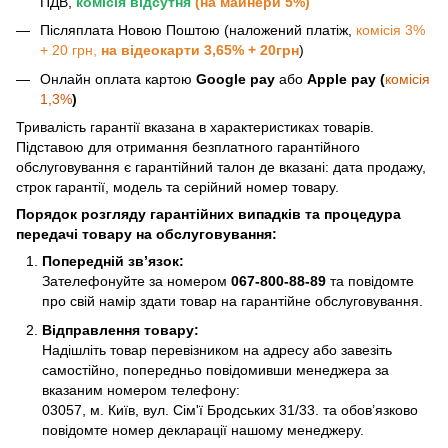
ПДВ,
комісія відсутня
(на майнери 5%)
Післяплата Новою Поштою (наложений платіж,
комісія 3%
+ 20 грн,
на відеокарти 3,65% + 20грн
)
Онлайн оплата картою
Google pay
або
Apple pay (
комісія
1,3%
)
Тривалість гарантії вказана в характеристиках товарів.
Підставою для отримання безплатного гарантійного
обслуговування є гарантійний талон де вказані: дата продажу,
строк гарантії, модель та серійний номер товару.
Порядок розгляду гарантійних випадків та процедура
передачі товару на обслуговування:
Попередній зв’язок:
Зателефонуйте за номером
067-800-88-89
та повідомте
про свій намір здати товар на гарантійне обслуговування.
Відправлення товару:
Надішліть товар перевізником на адресу або завезіть
самостійно, попередньо повідомивши менеджера за
вказаним номером телефону:
03057, м. Київ, вул. Сім'ї Бродських 31/33. та обов’язково
повідомте номер декларації нашому менеджеру.