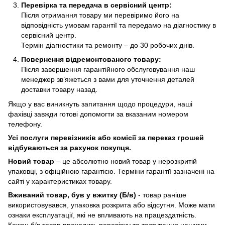
Перевірка та передача в сервісний центр:
Після отримання товару ми перевіримо його на
відповідність умовам гарантії та передамо на діагностику в
сервісний центр.
Термін діагностики та ремонту – до 30 робочих днів.
Повернення відремонтованого товару:
Після завершення гарантійного обслуговування наш
менеджер зв’яжеться з вами для уточнення деталей
доставки товару назад.
Якщо у вас виникнуть запитання щодо процедури, наші
фахівці завжди готові допомогти за вказаним номером
телефону.
Усі послуги перевізників або комісії за переказ грошей
відбуваються за рахунок покупця.
Новий товар
– це абсолютно новий товар у нерозкритій
упаковці, з офіційною гарантією. Терміни гарантії зазначені на
сайті у характеристиках товару.
Вживаний товар, був у вжитку (Б/в)
- товар раніше
використовувався, упаковка розкрита або відсутня. Може мати
ознаки експлуатації, які не впливають на працездатність.
Кожен б/в товар проходить перевірку та тестування нашими