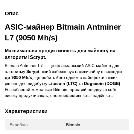
Опис
ASIC-майнер Bitmain Antminer
L7 (9050 Mh/s)
Максимальна продуктивність для майнінгу на
алгоритмі Scrypt.
Bitmain Antminer L7 — це флагманський ASIC-майнер для
алгоритму
Scrypt
, який забезпечує надзвичайну швидкодію —
до 9050 Mh/s
, що робить його одним з найефективніших
рішень для видобутку
Litecoin (LTC)
та
Dogecoin (DOGE)
.
Розроблений компанією Bitmain, пристрій поєднує в собі
високу продуктивність, енергоефективність і надійність.
Характеристики
Виробник
Bitmain