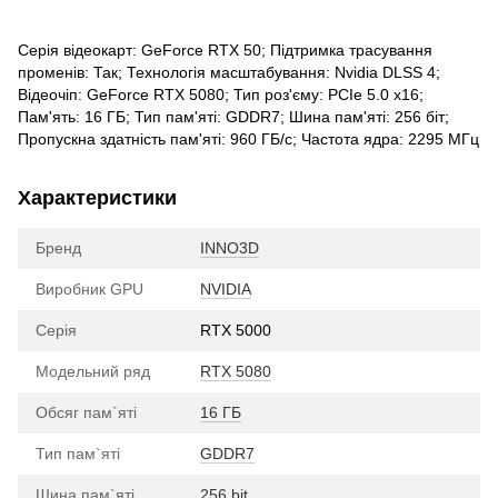
Серія відеокарт: GeForce RTX 50; Підтримка трасування
променів: Так; Технологія масштабування: Nvidia DLSS 4;
Відеочіп: GeForce RTX 5080; Тип роз'єму: PCIe 5.0 x16;
Пам'ять: 16 ГБ; Тип пам'яті: GDDR7; Шина пам'яті: 256 біт;
Пропускна здатність пам'яті: 960 ГБ/с; Частота ядра: 2295 МГц
Характеристики
Бренд
INNO3D
Виробник GPU
NVIDIA
Серія
RTX 5000
Модельний ряд
RTX 5080
Обсяг пам`яті
16 ГБ
Тип пам`яті
GDDR7
Шина пам`яті
256 bit