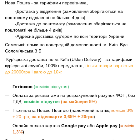
Нова Пошта - за тарифами перевізника,
-
Доставка у відділення (замовлення зберігаються на
поштовому відділенні не більше 4 днів)
-
Доставка до поштомату (замовлення зберігаються на
поштоматі не більше 4 днів)
-
Адресна доставка кур’єром по всій території України
Самовиві: тільки по попередній домовленності. м. Київ. Вул.
Солом'янська 3 Б
​​​​​​ Кур'єрська доставка по м. Київ (Uklon Delivery) - за тарифами
кур'єрської служби, 100% передплата,
тільки товари вартістью
до 20000грн і вагою до 10кг.
Готівкою
(комісія відсутня)
Оплата за реквізитами на розрахунковий рахунок ФОП, без
ПДВ,
комісія відсутня
(на майнери 5%)
Післяплата Новою Поштою (наложений платіж,
комісія 3%
+ 20 грн,
на відеокарти 3,65% + 20грн
)
Онлайн оплата картою
Google pay
або
Apple pay (
комісія
1,3%
)