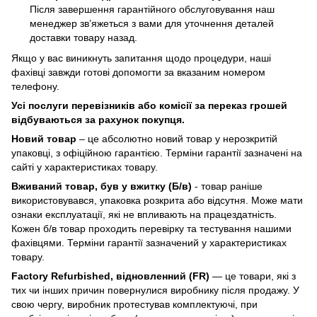
Після завершення гарантійного обслуговування наш
менеджер зв’яжеться з вами для уточнення деталей
доставки товару назад.
Якщо у вас виникнуть запитання щодо процедури, наші
фахівці завжди готові допомогти за вказаним номером
телефону.
Усі послуги перевізників або комісії за переказ грошей
відбуваються за рахунок покупця.
Новий товар
– це абсолютно новий товар у нерозкритій
упаковці, з офіційною гарантією. Терміни гарантії зазначені на
сайті у характеристиках товару.
Вживаний товар, був у вжитку (Б/в)
- товар раніше
використовувався, упаковка розкрита або відсутня. Може мати
ознаки експлуатації, які не впливають на працездатність.
Кожен б/в товар проходить перевірку та тестування нашими
фахівцями. Терміни гарантії зазначений у характеристиках
товару.
Factory Refurbished, відновленний (FR)
— це товари, які з
тих чи інших причин повернулися виробнику після продажу. У
свою чергу, виробник протестував комплектуючі, при