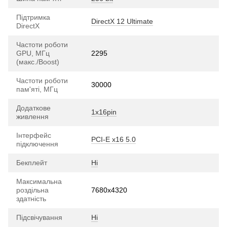
Підтримка
DirectX 12 Ultimate
DirectX
Частоти роботи
GPU, МГц
2295
(макс./Boost)
Частоти роботи
30000
пам'яті, МГц
Додаткове
1х16pin
живлення
Інтерфейс
PCI-E х16 5.0
підключення
Бекплейт
Ні
Максимальна
роздільна
7680x4320
здатність
Підсвічування
Ні