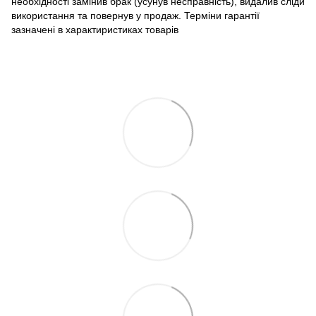
необхідності замінив брак (усунув несправність), видалив сліди
використання та повернув у продаж. Терміни гарантії
зазначені в характиристиках товарів