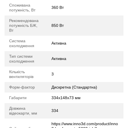
Споживана
360 Вт
потужність, Вт
Рекомендована
потужність БЖ,
850 Вт
Вт
Система
Активна
охолодження
Тип системи
Активна
охолодження
Кількість
3
вентиляторів
Форм-фактор
Дискретна (Стандартна)
Габарити
334x148x73 мм
Довжина
334
відеокарти, мм
https://www.inno3d.com/product/inno