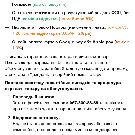
Готівкою
(комісія відсутня)
Оплата за реквізитами на розрахунковий рахунок ФОП, без
ПДВ,
комісія відсутня
(на майнери 5%)
Післяплата Новою Поштою (наложений платіж,
комісія 3%
+ 20 грн,
на відеокарти 3,65% + 20грн
)
Онлайн оплата картою
Google pay
або
Apple pay (
комісія
1,3%
)
Тривалість гарантії вказана в характеристиках товарів.
Підставою для отримання безплатного гарантійного
обслуговування є гарантійний талон де вказані: дата продажу,
строк гарантії, модель та серійний номер товару.
Порядок розгляду гарантійних випадків та процедура
передачі товару на обслуговування:
Попередній зв’язок:
Зателефонуйте за номером
067-800-88-89
та повідомте
про свій намір здати товар на гарантійне обслуговування.
Відправлення товару:
Надішліть товар перевізником на адресу або завезіть
самостійно, попередньо повідомивши менеджера за