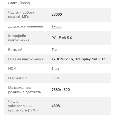
(макс./Boost)
Частоти роботи
28000
пам'яті, МГц
Додаткове живлення
1x8pin
Інтерфейс
PCI-E х8 5.0
підключення
Бекплейт
Так
Роз'єми підключення
1xHDMI 2.1b, 3хDisplayPort 2.1b
HDMI
1 шт.
DisplayPort
3 шт.
Максимальна
7680x4320
роздільна здатність
Число
універсальних
4608
процесорів (SPU)