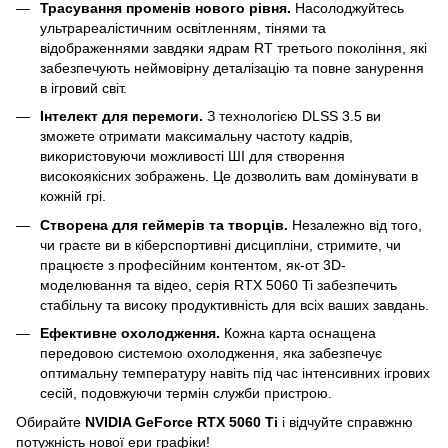
Трасування променів нового рівня.
Насолоджуйтесь
ультрареалістичним освітленням, тінями та
відображеннями завдяки ядрам RT третього покоління, які
забезпечують неймовірну деталізацію та повне занурення
в ігровий світ.
Інтелект для перемоги.
З технологією DLSS 3.5 ви
зможете отримати максимальну частоту кадрів,
використовуючи можливості ШІ для створення
високоякісних зображень. Це дозволить вам домінувати в
кожній грі.
Створена для геймерів та творців.
Незалежно від того,
чи граєте ви в кіберспортивні дисципліни, стримите, чи
працюєте з професійним контентом, як-от 3D-
моделювання та відео, серія RTX 5060 Ti забезпечить
стабільну та високу продуктивність для всіх ваших завдань.
Ефективне охолодження.
Кожна карта оснащена
передовою системою охолодження, яка забезпечує
оптимальну температуру навіть під час інтенсивних ігрових
сесій, подовжуючи термін служби пристрою.
Обирайте
NVIDIA GeForce RTX 5060 Ti
і відчуйте справжню
потужність нової ери графіки!