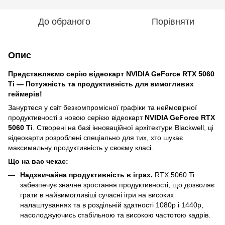
До обраного
Порівняти
Опис
Представляємо серію відеокарт NVIDIA GeForce RTX 5060
Ti — Потужність та продуктивність для вимогливих
геймерів!
Зануртеся у світ безкомпромісної графіки та неймовірної
продуктивності з новою серією відеокарт
NVIDIA GeForce RTX
5060 Ti
. Створені на базі інноваційної архітектури Blackwell, ці
відеокарти розроблені спеціально для тих, хто шукає
максимальну продуктивність у своєму класі.
Що на вас чекає:
Надзвичайна продуктивність в іграх.
RTX 5060 Ti
забезпечує значне зростання продуктивності, що дозволяє
грати в найвимогливіші сучасні ігри на високих
налаштуваннях та в роздільній здатності 1080p і 1440p,
насолоджуючись стабільною та високою частотою кадрів.