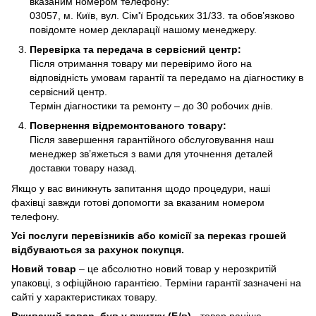
вказаним номером телефону:
03057, м. Київ, вул. Сім'ї Бродських 31/33. та обов’язково
повідомте номер декларації нашому менеджеру.
Перевірка та передача в сервісний центр:
Після отримання товару ми перевіримо його на
відповідність умовам гарантії та передамо на діагностику в
сервісний центр.
Термін діагностики та ремонту – до 30 робочих днів.
Повернення відремонтованого товару:
Після завершення гарантійного обслуговування наш
менеджер зв’яжеться з вами для уточнення деталей
доставки товару назад.
Якщо у вас виникнуть запитання щодо процедури, наші
фахівці завжди готові допомогти за вказаним номером
телефону.
Усі послуги перевізників або комісії за переказ грошей
відбуваються за рахунок покупця.
Новий товар
– це абсолютно новий товар у нерозкритій
упаковці, з офіційною гарантією. Терміни гарантії зазначені на
сайті у характеристиках товару.
Вживаний товар, був у вжитку (Б/в)
- товар раніше