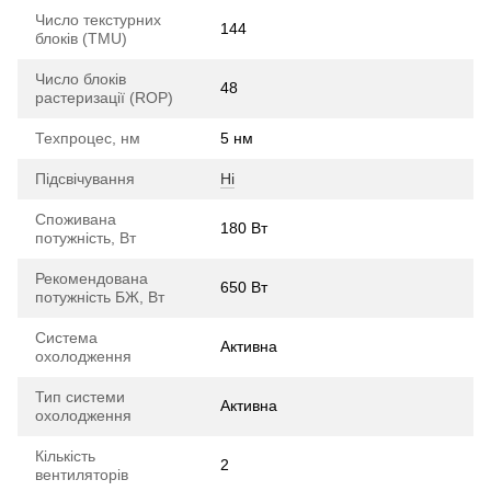
Число текстурних
144
блоків (TMU)
Число блоків
48
растеризації (ROP)
Техпроцес, нм
5 нм
Підсвічування
Ні
Споживана
180 Вт
потужність, Вт
Рекомендована
650 Вт
потужність БЖ, Вт
Система
Активна
охолодження
Тип системи
Активна
охолодження
Кількість
2
вентиляторів