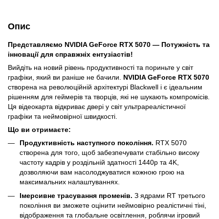
Опис
Представляємо NVIDIA GeForce RTX 5070 — Потужність та
інновації для справжніх ентузіастів!
Вийдіть на новий рівень продуктивності та пориньте у світ
графіки, який ви раніше не бачили.
NVIDIA GeForce RTX 5070
створена на революційній архітектурі Blackwell і є ідеальним
рішенням для геймерів та творців, які не шукають компромісів.
Ця відеокарта відкриває двері у світ ультрареалістичної
графіки та неймовірної швидкості.
Що ви отримаєте:
Продуктивність наступного покоління.
RTX 5070
створена для того, щоб забезпечувати стабільно високу
частоту кадрів у роздільній здатності 1440p та 4K,
дозволяючи вам насолоджуватися кожною грою на
максимальних налаштуваннях.
Імерсивне трасування променів.
З ядрами RT третього
покоління ви зможете оцінити неймовірно реалістичні тіні,
відображення та глобальне освітлення, роблячи ігровий