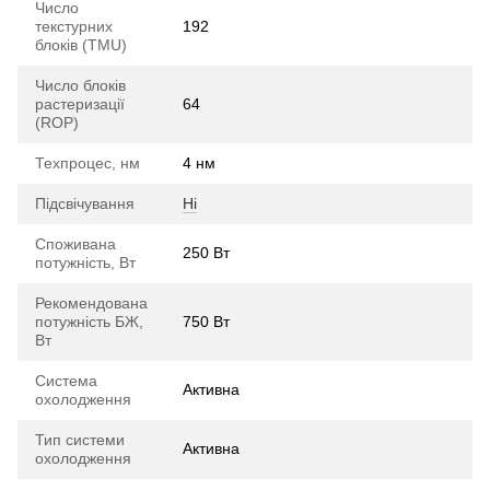
Число
текстурних
192
блоків (TMU)
Число блоків
растеризації
64
(ROP)
Техпроцес, нм
4 нм
Підсвічування
Ні
Споживана
250 Вт
потужність, Вт
Рекомендована
потужність БЖ,
750 Вт
Вт
Система
Активна
охолодження
Тип системи
Активна
охолодження