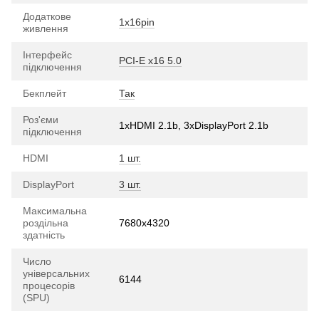
Додаткове
1х16pin
живлення
Інтерфейс
PCI-E х16 5.0
підключення
Бекплейт
Так
Роз'єми
1xHDMI 2.1b, 3хDisplayPort 2.1b
підключення
HDMI
1 шт.
DisplayPort
3 шт.
Максимальна
роздільна
7680x4320
здатність
Число
універсальних
6144
процесорів
(SPU)