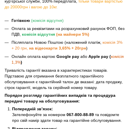
кур'єрської служби, 100% передплата,
тільки товари вартістью
до 20000грн і вагою до 10кг.
Готівкою
(комісія відсутня)
Оплата за реквізитами на розрахунковий рахунок ФОП, без
ПДВ,
комісія відсутня
(на майнери 5%)
Післяплата Новою Поштою (наложений платіж,
комісія 3%
+ 20 грн,
на відеокарти 3,65% + 20грн
)
Онлайн оплата картою
Google pay
або
Apple pay (
комісія
1,3%
)
Тривалість гарантії вказана в характеристиках товарів.
Підставою для отримання безплатного гарантійного
обслуговування є гарантійний талон де вказані: дата продажу,
строк гарантії, модель та серійний номер товару.
Порядок розгляду гарантійних випадків та процедура
передачі товару на обслуговування:
Попередній зв’язок:
Зателефонуйте за номером
067-800-88-89
та повідомте
про свій намір здати товар на гарантійне обслуговування.
Відправлення товару: