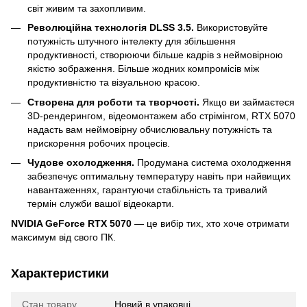
світ живим та захопливим.
Революційна технологія DLSS 3.5.
Використовуйте
потужність штучного інтелекту для збільшення
продуктивності, створюючи більше кадрів з неймовірною
якістю зображення. Більше жодних компромісів між
продуктивністю та візуальною красою.
Створена для роботи та творчості.
Якщо ви займаєтеся
3D-рендерингом, відеомонтажем або стрімінгом, RTX 5070
надасть вам неймовірну обчислювальну потужність та
прискорення робочих процесів.
Чудове охолодження.
Продумана система охолодження
забезпечує оптимальну температуру навіть при найвищих
навантаженнях, гарантуючи стабільність та тривалий
термін служби вашої відеокарти.
NVIDIA GeForce RTX 5070
— це вибір тих, хто хоче отримати
максимум від свого ПК.
Характеристики
Стан товару
Новий в упаковці