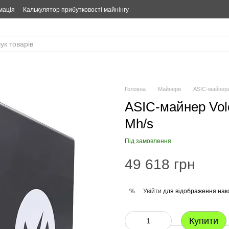
мація
Калькулятор прибутковості майнінгу
Головна
Майнери
ASIC-майнер
ASIC-майнер Volc
Mh/s
Під замовлення
49 618 грн
Увійти
для відображення нак
%
Купити