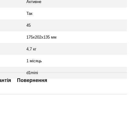
Активне
Так
45
175x202x135 мм
4,7 кг
1 місяць
d1mini
антія
Повернення