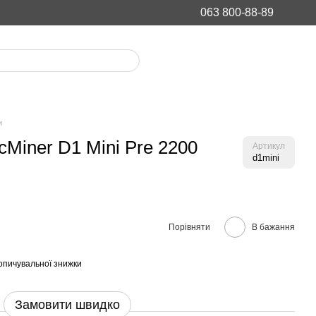
063 800-88-89
и
Miner D1 Mini Pre 2200
Артикул
d1mini
Порівняти
В бажання
опичувальної знижки
Замовити швидко