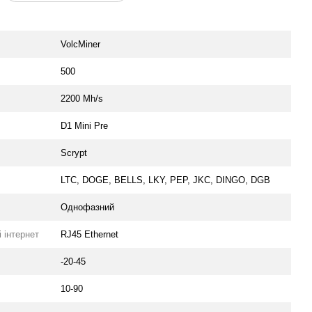
VolcMiner
500
2200 Mh/s
D1 Mini Pre
Scrypt
LTC, DOGE, BELLS, LKY, PEP, JKC, DINGO, DGB
Oднофазний
 інтернет
RJ45 Ethernet
-20-45
10-90