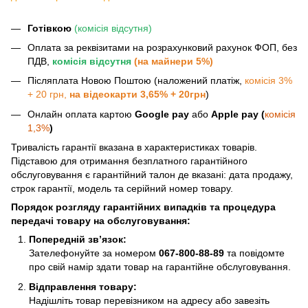
Готівкою
(комісія відсутня)
Оплата за реквізитами на розрахунковий рахунок ФОП, без
ПДВ,
комісія відсутня
(на майнери 5%)
Післяплата Новою Поштою (наложений платіж,
комісія 3%
+ 20 грн,
на відеокарти 3,65% + 20грн
)
Онлайн оплата картою
Google pay
або
Apple pay (
комісія
1,3%
)
Тривалість гарантії вказана в характеристиках товарів.
Підставою для отримання безплатного гарантійного
обслуговування є гарантійний талон де вказані: дата продажу,
строк гарантії, модель та серійний номер товару.
Порядок розгляду гарантійних випадків та процедура
передачі товару на обслуговування:
Попередній зв’язок:
Зателефонуйте за номером
067-800-88-89
та повідомте
про свій намір здати товар на гарантійне обслуговування.
Відправлення товару:
Надішліть товар перевізником на адресу або завезіть