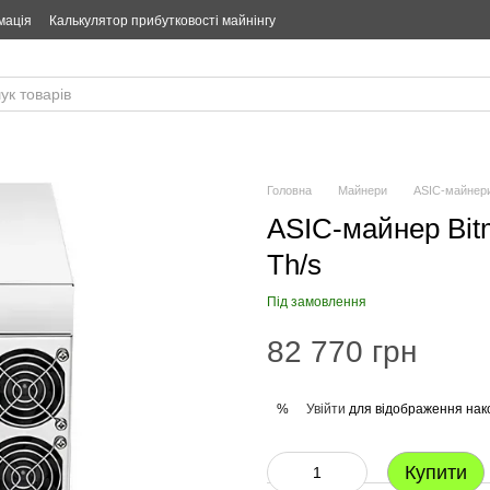
мація
Калькулятор прибутковості майнінгу
Головна
Майнери
ASIC-майнер
ASIC-майнер Bit
Th/s
Під замовлення
82 770 грн
Увійти
для відображення нак
%
Купити