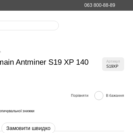
063 800-88-89
и
main Antminer S19 XP 140
Артикул
S19XP
Порівняти
В бажання
опичувальної знижки
Замовити швидко