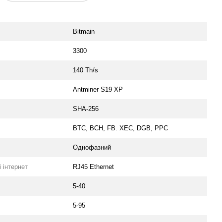
Bitmain
3300
140 Th/s
Antminer S19 XP
SHA-256
BTC, BCH, FB. XEC, DGB, PPC
Oднофазний
 інтернет
RJ45 Ethernet
5-40
5-95