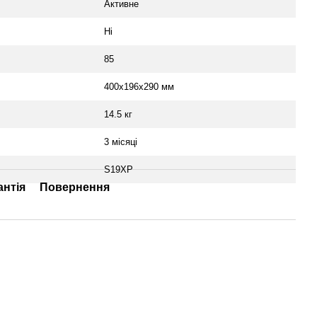
Активне
Ні
85
400x196x290 мм
14.5 кг
3 місяці
S19XP
антія
Повернення