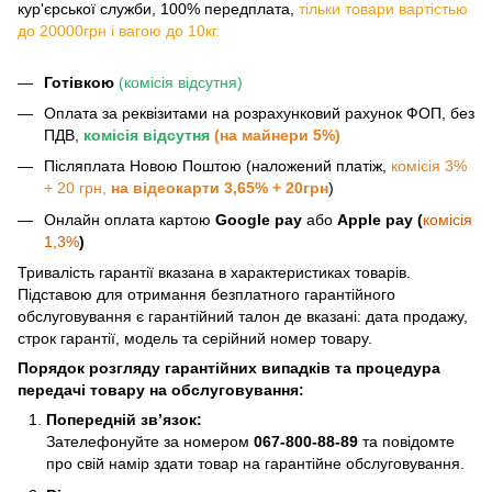
кур'єрської служби, 100% передплата,
тільки товари вартістью
до 20000грн і вагою до 10кг.
Готівкою
(комісія відсутня)
Оплата за реквізитами на розрахунковий рахунок ФОП, без
ПДВ,
комісія відсутня
(на майнери 5%)
Післяплата Новою Поштою (наложений платіж,
комісія 3%
+ 20 грн,
на відеокарти 3,65% + 20грн
)
Онлайн оплата картою
Google pay
або
Apple pay (
комісія
1,3%
)
Тривалість гарантії вказана в характеристиках товарів.
Підставою для отримання безплатного гарантійного
обслуговування є гарантійний талон де вказані: дата продажу,
строк гарантії, модель та серійний номер товару.
Порядок розгляду гарантійних випадків та процедура
передачі товару на обслуговування:
Попередній зв’язок:
Зателефонуйте за номером
067-800-88-89
та повідомте
про свій намір здати товар на гарантійне обслуговування.