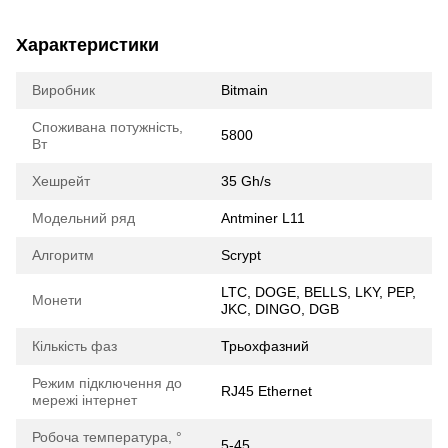
Характеристики
Виробник
Bitmain
Споживана потужність,
5800
Вт
Хешрейт
35 Gh/s
Модельний ряд
Antminer L11
Алгоритм
Scrypt
LTC, DOGE, BELLS, LKY, PEP,
Монети
JKC, DINGO, DGB
Кількість фаз
Трьохфазний
Режим підключення до
RJ45 Ethernet
мережі інтернет
Робоча температура, °
5-45