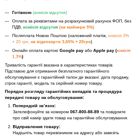
Готівкою
(комісія відсутня)
Оплата за реквізитами на розрахунковий рахунок ФОП, без
ПДВ,
комісія відсутня
(на майнери 5%)
Післяплата Новою Поштою (наложений платіж,
комісія 3%
+ 20 грн,
на відеокарти 3,65% + 20грн
)
Онлайн оплата картою
Google pay
або
Apple pay (
комісія
1,3%
)
Тривалість гарантії вказана в характеристиках товарів.
Підставою для отримання безплатного гарантійного
обслуговування є гарантійний талон де вказані: дата продажу,
строк гарантії, модель та серійний номер товару.
Порядок розгляду гарантійних випадків та процедура
передачі товару на обслуговування:
Попередній зв’язок:
Зателефонуйте за номером
067-800-88-89
та повідомте
про свій намір здати товар на гарантійне обслуговування.
Відправлення товару:
Надішліть товар перевізником на адресу або завезіть