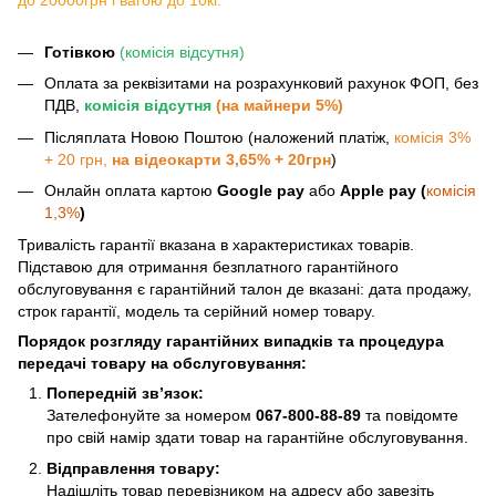
Готівкою
(комісія відсутня)
Оплата за реквізитами на розрахунковий рахунок ФОП, без
ПДВ,
комісія відсутня
(на майнери 5%)
Післяплата Новою Поштою (наложений платіж,
комісія 3%
+ 20 грн,
на відеокарти 3,65% + 20грн
)
Онлайн оплата картою
Google pay
або
Apple pay (
комісія
1,3%
)
Тривалість гарантії вказана в характеристиках товарів.
Підставою для отримання безплатного гарантійного
обслуговування є гарантійний талон де вказані: дата продажу,
строк гарантії, модель та серійний номер товару.
Порядок розгляду гарантійних випадків та процедура
передачі товару на обслуговування:
Попередній зв’язок:
Зателефонуйте за номером
067-800-88-89
та повідомте
про свій намір здати товар на гарантійне обслуговування.
Відправлення товару:
Надішліть товар перевізником на адресу або завезіть