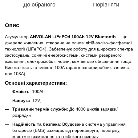
До обраного
Порівняти
Опис
Акумулятор
ANVOLAN LiFePO4 100Ah 12V Bluetooth
— це
джерело живлення, створене на основі літій-залізо-фосфатної
технології (LiFePO4). Забезпечує роботу для широкого спектра
застосувань: сонячні енергосистеми, системи резервного
живлення, електромобілі, човни, кемпінгове обладнання тощо.
Висока якість та ємність 100А гарантовано(виробник заявляє
про 103А).
Основні характеристики:
Ємність
: 100Ah
Напруга
: 12V,
Тривалий термін служби
: До 4000 циклів зарядки/
розрядки
Надійність та безпека
: Вбудована система управління
батареєю (BMS) захищає від перенапруги, перегріву,
короткого замикання та глибокого розряду.