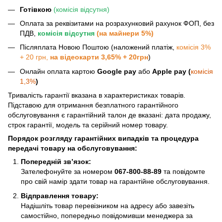
Готівкою
(комісія відсутня)
Оплата за реквізитами на розрахунковий рахунок ФОП, без
ПДВ,
комісія відсутня
(на майнери 5%)
Післяплата Новою Поштою (наложений платіж,
комісія 3%
+ 20 грн,
на відеокарти 3,65% + 20грн
)
Онлайн оплата картою
Google pay
або
Apple pay (
комісія
1,3%
)
Тривалість гарантії вказана в характеристиках товарів.
Підставою для отримання безплатного гарантійного
обслуговування є гарантійний талон де вказані: дата продажу,
строк гарантії, модель та серійний номер товару.
Порядок розгляду гарантійних випадків та процедура
передачі товару на обслуговування:
Попередній зв’язок:
Зателефонуйте за номером
067-800-88-89
та повідомте
про свій намір здати товар на гарантійне обслуговування.
Відправлення товару:
Надішліть товар перевізником на адресу або завезіть
самостійно, попередньо повідомивши менеджера за