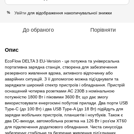
Увійти
для відображення накопичувальної знижки
%
До обраного
Порівняти
Опис
EcoFlow DELTA 3 EU-Version - це потужна та універсальна
портативна зарядна станція, створена для забезпечення
резервного живлення вдома, активного відпочинку або
аварійних ситуацій. З її допомогою можна під'єднувати та
заряджати широкий спектр пристроїв і обладнання. Пристрій
оснащений чотирма розетками AC 230В з номінальною
потужністю 1800 Вт і піковими 3600 Вт, що дає змогу
використовувати енергоємні побутові прилади. Два порти USB
Type-C (до 100 Вт) і два USB Type-A (до 18 Вт) підійдуть для
зарядки мобільних пристроїв, планшетів і ноутбуків. Також є
два DC-виходи, автомобільна розетка на 126 Вт і роз'єм XT60
для підключення додаткового обладнання. Чиста синусоїда
забезпечує стабільне та безпечне живлення під'єднаних