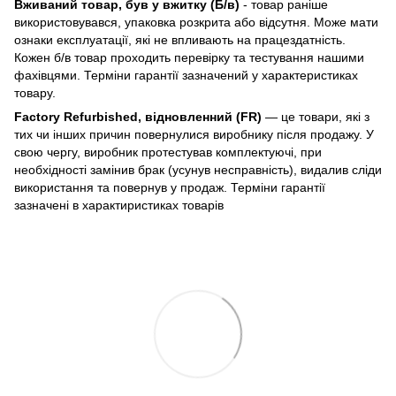
Вживаний товар, був у вжитку (Б/в)
- товар раніше
використовувався, упаковка розкрита або відсутня. Може мати
ознаки експлуатації, які не впливають на працездатність.
Кожен б/в товар проходить перевірку та тестування нашими
фахівцями. Терміни гарантії зазначений у характеристиках
товару.
Factory Refurbished, відновленний (FR)
— це товари, які з
тих чи інших причин повернулися виробнику після продажу. У
свою чергу, виробник протестував комплектуючі, при
необхідності замінив брак (усунув несправність), видалив сліди
використання та повернув у продаж. Терміни гарантії
зазначені в характиристиках товарів