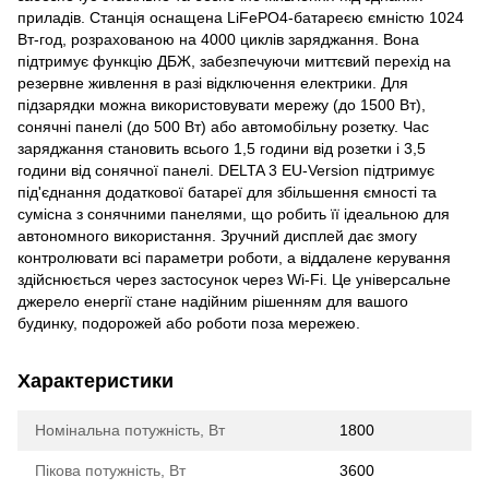
приладів. Станція оснащена LiFePO4-батареєю ємністю 1024
Вт-год, розрахованою на 4000 циклів заряджання. Вона
підтримує функцію ДБЖ, забезпечуючи миттєвий перехід на
резервне живлення в разі відключення електрики. Для
підзарядки можна використовувати мережу (до 1500 Вт),
сонячні панелі (до 500 Вт) або автомобільну розетку. Час
заряджання становить всього 1,5 години від розетки і 3,5
години від сонячної панелі. DELTA 3 EU-Version підтримує
під'єднання додаткової батареї для збільшення ємності та
сумісна з сонячними панелями, що робить її ідеальною для
автономного використання. Зручний дисплей дає змогу
контролювати всі параметри роботи, а віддалене керування
здійснюється через застосунок через Wi-Fi. Це універсальне
джерело енергії стане надійним рішенням для вашого
будинку, подорожей або роботи поза мережею.
Характеристики
Номінальна потужність, Вт
1800
Пікова потужність, Вт
3600