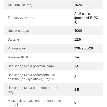
Ємність, Вт*год
1024
Літій залізо-
Тип акумулятора
фосфат(LifePO
4)
Цикли зарядки
4000
Вага, кг
12,5
Розміри, мм
398x200x284
Функція ДБЖ
Так
Час зарядки від розетки, годин
1,5
Час зарядки від автомобільної
2
розетки (прикурювача), годин
Час зарядки від сонячної панелі,
3,5
годин
Можливість підключення сонячної
є
панелі